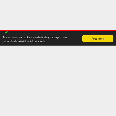
Ta strona używa cookies w celach statystycznych oraz
Rozumiem!
poprawienia jakości treści na stronie
Kategorie
Serwis
Transfery
O nas
Polska
Współpraca
Anglia
Kontakt
Hiszpania
Polityka prywatności
Niemcy
Social media
Włochy
Francja
Inne