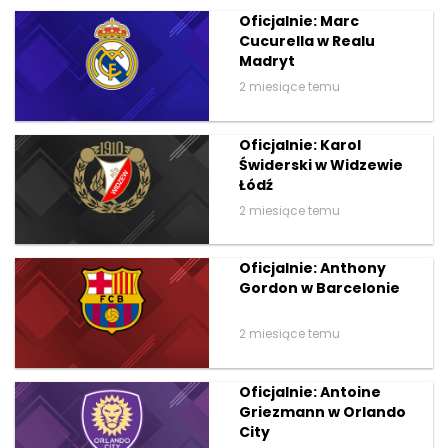
Oficjalnie: Marc
Cucurella w Realu
Madryt
2 miesiące temu
Oficjalnie: Karol
Świderski w Widzewie
Łódź
2 miesiące temu
Oficjalnie: Anthony
Gordon w Barcelonie
2 miesiące temu
Oficjalnie: Antoine
Griezmann w Orlando
City