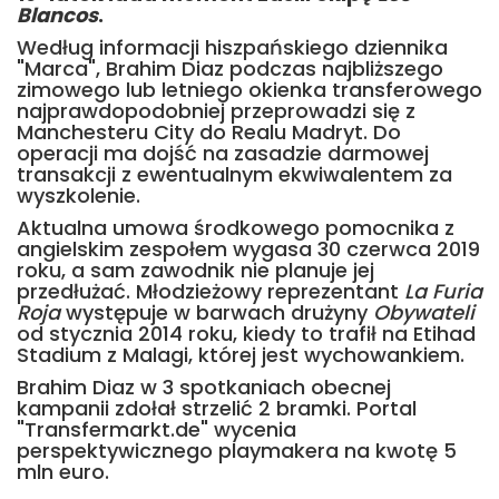
Blancos
.
Według informacji hiszpańskiego dziennika
"Marca", Brahim Diaz podczas najbliższego
zimowego lub letniego okienka transferowego
najprawdopodobniej przeprowadzi się z
Manchesteru City do Realu Madryt. Do
operacji ma dojść na zasadzie darmowej
transakcji z ewentualnym ekwiwalentem za
wyszkolenie.
Aktualna umowa środkowego pomocnika z
angielskim zespołem wygasa 30 czerwca 2019
roku, a sam zawodnik nie planuje jej
przedłużać. Młodzieżowy reprezentant
La Furia
Roja
występuje w barwach drużyny
Obywateli
od stycznia 2014 roku, kiedy to trafił na Etihad
Stadium z Malagi, której jest wychowankiem.
Brahim Diaz w 3 spotkaniach obecnej
kampanii zdołał strzelić 2 bramki. Portal
"Transfermarkt.de" wycenia
perspektywicznego playmakera na kwotę 5
mln euro.