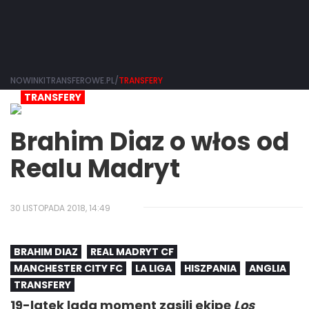
NOWINKITRANSFEROWE.PL/
TRANSFERY
TRANSFERY
Brahim Diaz o włos od
Realu Madryt
30 LISTOPADA 2018, 14:49
BRAHIM DIAZ
REAL MADRYT CF
MANCHESTER CITY FC
LA LIGA
HISZPANIA
ANGLIA
TRANSFERY
19-latek lada moment zasili ekipę
Los