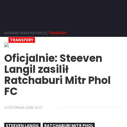
NOWINKITRANSFEROWE.PL/
TRANSFERY
TRANSFERY
Oficjalnie: Steeven
Langil zasilił
Ratchaburi Mitr Phol
FC
11 LISTOPADA 2018, 14:21
STEEVEN LANGIL
RATCHABURI MITR PHOL