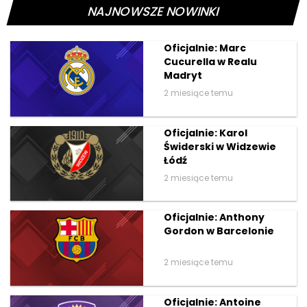
NAJNOWSZE NOWINKI
Oficjalnie: Marc
Cucurella w Realu
Madryt
2 miesiące temu
Oficjalnie: Karol
Świderski w Widzewie
Łódź
2 miesiące temu
Oficjalnie: Anthony
Gordon w Barcelonie
2 miesiące temu
Oficjalnie: Antoine