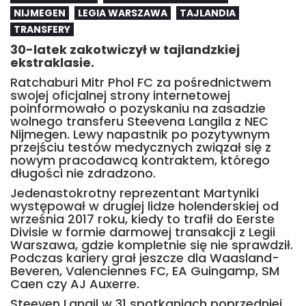
NIJMEGEN
LEGIA WARSZAWA
TAJLANDIA
TRANSFERY
30-latek zakotwiczył w tajlandzkiej
ekstraklasie.
Ratchaburi Mitr Phol FC za pośrednictwem
swojej oficjalnej strony internetowej
poinformowało o pozyskaniu na zasadzie
wolnego transferu Steevena Langila z NEC
Nijmegen. Lewy napastnik po pozytywnym
przejściu testów medycznych związał się z
nowym pracodawcą kontraktem, którego
długości nie zdradzono.
Jedenastokrotny reprezentant Martyniki
występował w drugiej lidze holenderskiej od
września 2017 roku, kiedy to trafił do Eerste
Divisie w formie darmowej transakcji z Legii
Warszawa, gdzie kompletnie się nie sprawdził.
Podczas kariery grał jeszcze dla Waasland-
Beveren, Valenciennes FC, EA Guingamp, SM
Caen czy AJ Auxerre.
Steeven Langil w 31 spotkaniach poprzedniej