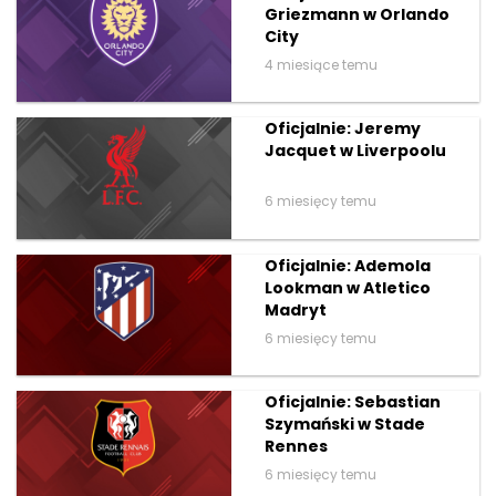
Griezmann w Orlando
City
4 miesiące temu
Oficjalnie: Jeremy
Jacquet w Liverpoolu
6 miesięcy temu
Oficjalnie: Ademola
Lookman w Atletico
Madryt
6 miesięcy temu
Oficjalnie: Sebastian
Szymański w Stade
Rennes
6 miesięcy temu