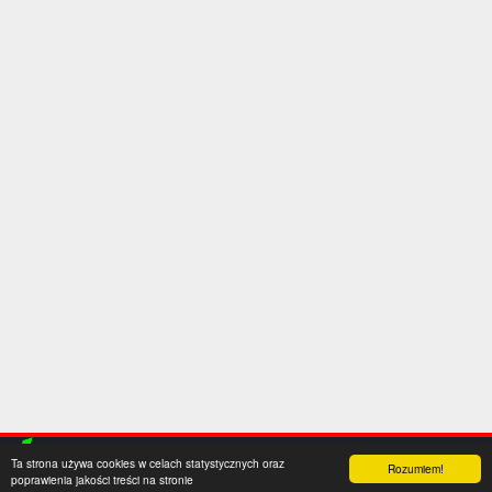
Ta strona używa cookies w celach statystycznych oraz
Rozumiem!
poprawienia jakości treści na stronie