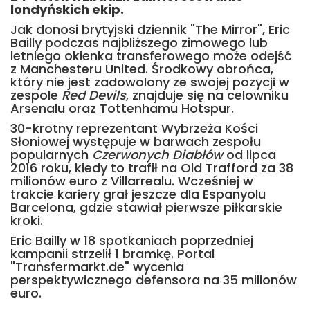
londyńskich ekip.
Jak donosi brytyjski dziennik "The Mirror", Eric
Bailly podczas najbliższego zimowego lub
letniego okienka transferowego może odejść
z Manchesteru United. Środkowy obrońca,
który nie jest zadowolony ze swojej pozycji w
zespole
Red Devils
, znajduje się na celowniku
Arsenalu oraz Tottenhamu Hotspur.
30-krotny reprezentant Wybrzeża Kości
Słoniowej występuje w barwach zespołu
popularnych
Czerwonych Diabłów
od lipca
2016 roku, kiedy to trafił na Old Trafford za 38
milionów euro z Villarrealu. Wcześniej w
trakcie kariery grał jeszcze dla Espanyolu
Barcelona, gdzie stawiał pierwsze piłkarskie
kroki.
Eric Bailly w 18 spotkaniach poprzedniej
kampanii strzelił 1 bramkę. Portal
"Transfermarkt.de" wycenia
perspektywicznego defensora na 35 milionów
euro.