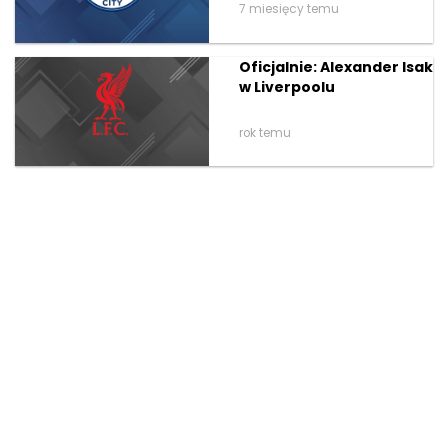
7 miesięcy temu
Oficjalnie: Alexander Isak
w Liverpoolu
rok temu