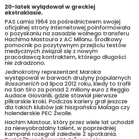
20-latek wylądował w greckiej
ekstraklasie.
PAS Lamia 1964 za pośrednictwem swojej
oficjalnej strony internetowej poinformowała
o pozyskaniu na zasadzie wolnego transferu
Hachima Mastoura z AC Milanu. Środkowy
pomocnik po pozytywnym przejściu testów
medycznych związał się z nowym
pracodawcą kontraktem, którego długości
nie zdradzono.
Jednokrotny reprezentant Maroka
występował w barwach drużyny popularnych
Rossonerich
od lipca 2012 roku, kiedy to trafił
na San Siro za ponad 2 miliony euro z Reggio
Audace Giovanili, gdzie stawiał pierwsze
piłkarskie kroki. Podczas kariery grał jeszcze
dla takich klubów jak hiszpańska Malaga czy
holenderskie PEC Zwolle.
Hachim Mastour, który przez wiele lat uchodził
za niewyobrażalny talent, w poprzedniej
kampanii rozegrał zaledwie 2 spotkania.