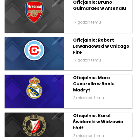
Oficjalnie: Bruno
Guimaraes w Arsenalu
17 godzin temu
Oficjalnie: Robert
Lewandowski w Chicago
Fire
17 godzin temu
Oficjalnie: Marc
Cucurella w Realu
Madryt
2 miesiące temu
Oficjalnie: Karol
Świderski w Widzewie
Łódź
2 miesiące temu