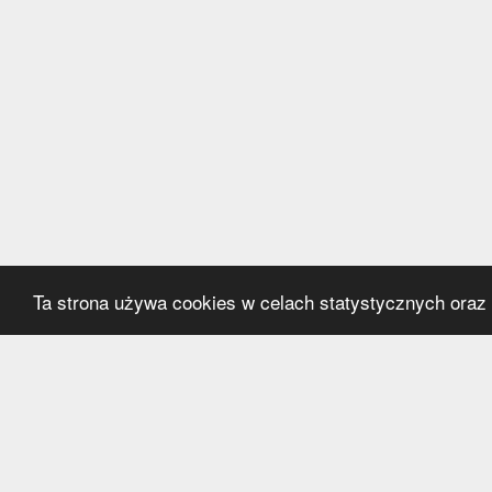
Ta strona używa cookies w celach statystycznych oraz p
Kategorie
Serwi
Transfery
O nas
Polska
Współ
Anglia
Kontak