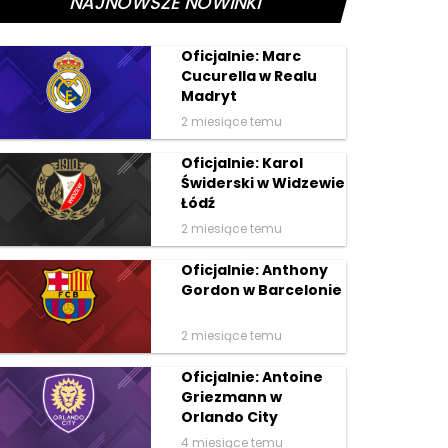
NAJNOWSZE NOWINKI
Oficjalnie: Marc
Cucurella w Realu
Madryt
2 miesiące temu
Oficjalnie: Karol
Świderski w Widzewie
Łódź
2 miesiące temu
Oficjalnie: Anthony
Gordon w Barcelonie
2 miesiące temu
Oficjalnie: Antoine
Griezmann w
Orlando City
4 miesiące temu