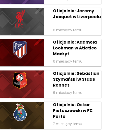
Oficjalnie: Jeremy
Jacquet w Liverpoolu
6 miesięcy temu
Oficjalnie: Ademola
Lookman w Atletico
Madryt
6 miesięcy temu
Oficjalnie: Sebastian
Szymański w Stade
Rennes
6 miesięcy temu
Oficjalnie: Oskar
Pietuszewski w FC
Porto
7 miesięcy temu