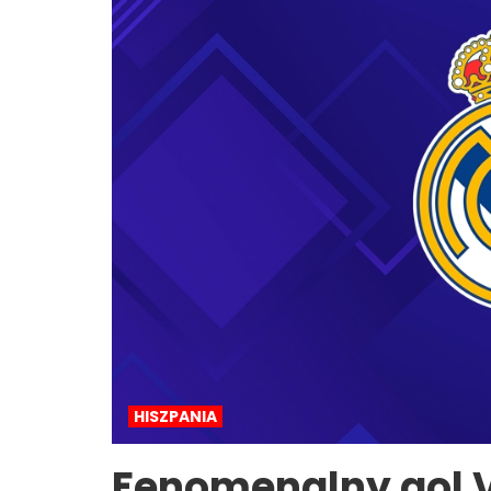
HISZPANIA
Fenomenalny gol V