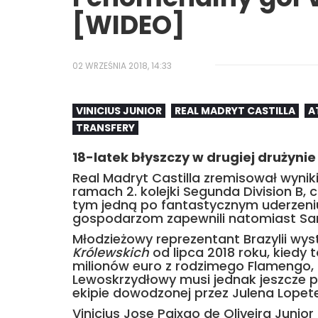
[WIDEO]
02 WRZEŚNIA 2018, 14:33
VINICIUS JUNIOR
REAL MADRYT CASTILLA
A
TRANSFERY
18-latek błyszczy w drugiej drużyni
Real Madryt Castilla zremisował wynik
ramach 2. kolejki Segunda Division B, cz
tym jedną po fantastycznym uderzeniu d
gospodarzom zapewnili natomiast Sa
Młodzieżowy reprezentant Brazylii wy
Królewskich
od lipca 2018 roku, kiedy 
milionów euro z rodzimego Flamengo, gd
Lewoskrzydłowy musi jednak jeszcze po
ekipie dowodzonej przez Julena Lopet
Vinicius Jose Paixao de Oliveira Junior