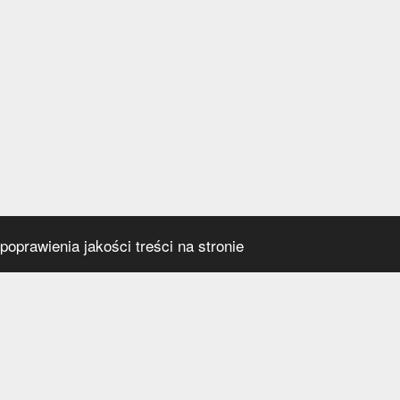
oprawienia jakości treści na stronie
s
Social media
praca
t