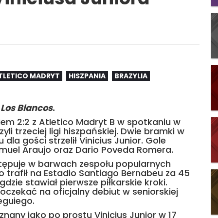
TLETICO MADRYT
HISZPANIA
BRAZYLIA
e
Los Blancos
.
iem 2:2 z Atletico Madryt B w spotkaniu w
yli trzeciej ligi hiszpańskiej. Dwie bramki w
la gości strzelił Vinicius Junior. Gole
muel Araujo oraz Dario Poveda Romera.
stępuje w barwach zespołu popularnych
to trafił na Estadio Santiago Bernabeu za 45
zie stawiał pierwsze piłkarskie kroki.
czekać na oficjalny debiut w seniorskiej
eguiego.
 znany jako po prostu Vinicius Junior w 17