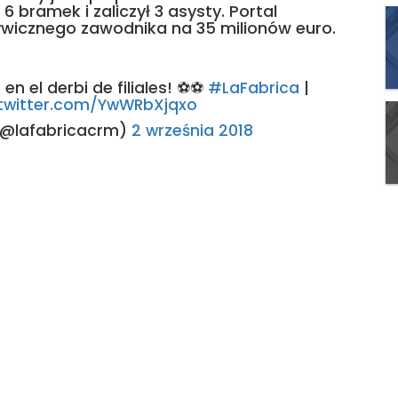
 bramek i zaliczył 3 asysty. Portal
ywicznego zawodnika na 35 milionów euro.
l
en el derbi de filiales! ⚽⚽
#LaFabrica
|
.twitter.com/YwWRbXjqxo
(@lafabricacrm)
2 września 2018