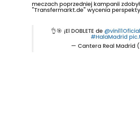
meczach poprzedniej kampanii zdobył 6
"Transfermarkt.de" wycenia perspekt
👌🎯 ¡El DOBLETE de
@vini11Oficia
#HalaMadrid
pic
— Cantera Real Madrid 