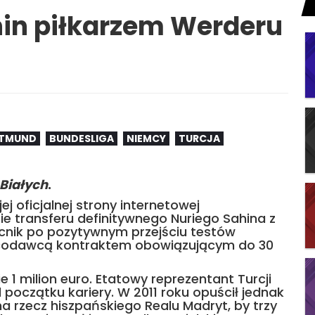
ahin piłkarzem Werderu
RTMUND
BUNDESLIGA
NIEMCY
TURCJA
-Białych
.
 oficjalnej strony internetowej
e transferu definitywnego Nuriego Sahina z
nik po pozytywnym przejściu testów
acodawcą kontraktem obowiązującym do 30
e 1 milion euro. Etatowy reprezentant Turcji
oczątku kariery. W 2011 roku opuścił jednak
na rzecz hiszpańskiego Realu Madryt, by trzy