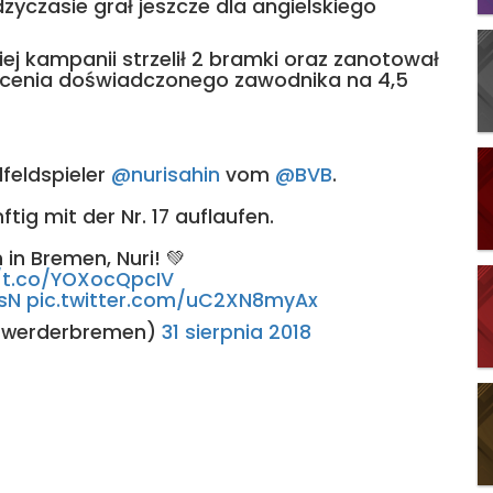
zyczasie grał jeszcze dla angielskiego
ej kampanii strzelił 2 bramki oraz zanotował
wycenia doświadczonego zawodnika na 4,5
lfeldspieler
@nurisahin
vom
@BVB
.
tig mit der Nr. 17 auflaufen.
in Bremen, Nuri! 💚
//t.co/YOXocQpcIV
sN
pic.twitter.com/uC2XN8myAx
@werderbremen)
31 sierpnia 2018