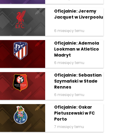
Oficjalnie: Jeremy
Jacquet w Liverpoolu
6 miesięcy temu
Oficjalnie: Ademola
Lookman w Atletico
Madryt
6 miesięcy temu
Oficjalnie: Sebastian
Szymański w Stade
Rennes
6 miesięcy temu
Oficjalnie: Oskar
Pietuszewski w FC
Porto
7 miesięcy temu