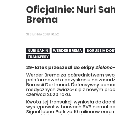
Oficjalnie: Nuri S
Brema
31 SIERPNIA 2018, 16:52
NURI SAHIN
WERDER BREMA
BORUSSIA DO
TRANSFERY
29-latek przeszedł do ekipy
Zielono
Werder Brema za pośrednictwem swojej
poinformował o pozyskaniu na zasadzi
Borussii Dortmund. Defensywny pomoc
medycznych związał się z nowym pr
czerwca 2020 roku.
Kwota tej transakcji wyniosła dokładni
występował w barwach BVB niemal od p
Signal Iduna Park za 10 milionów euro 