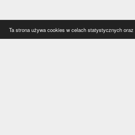
Ta strona używa cookies w celach statystycznych oraz p
Kategorie
Serwi
Transfery
O nas
Polska
Współ
Anglia
Kontak
Hiszpania
Polityk
Niemcy
Włochy
Francja
Inne
Liga Mistrzów
Liga Europy