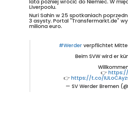
lata później wrócić do Niemiec. W międ
Liverpoolu.
Nuri Sahin w 25 spotkaniach poprzedni
3 asysty. Portal "Transfermarkt.de" 
miliona euro.
#Werder
verpflichtet Mitte
Beim SVW wird er künf
Willkommen 
👉
https:
👉
https://t.co/IULoCAyz
— SV Werder Bremen (