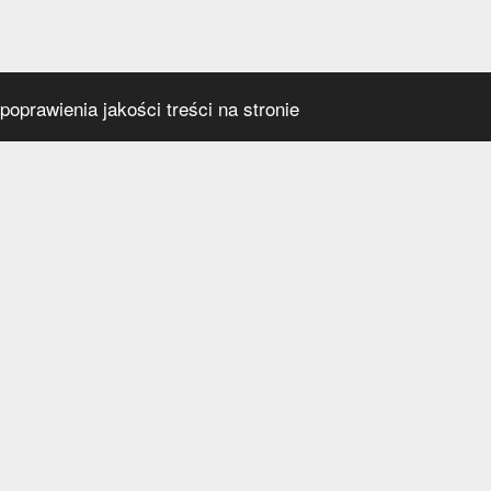
oprawienia jakości treści na stronie
s
Social media
praca
t
a prywatności