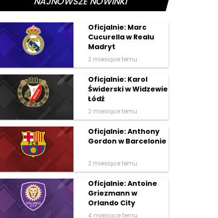
NAJNOWSZE NOWINKI
Oficjalnie: Marc
Cucurella w Realu
Madryt
2 miesiące temu
Oficjalnie: Karol
Świderski w Widzewie
Łódź
2 miesiące temu
Oficjalnie: Anthony
Gordon w Barcelonie
2 miesiące temu
Oficjalnie: Antoine
Griezmann w
Orlando City
4 miesiące temu