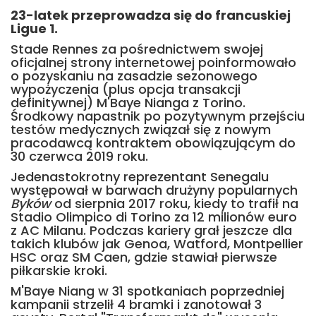
23-latek przeprowadza się do francuskiej
Ligue 1.
Stade Rennes za pośrednictwem swojej
oficjalnej strony internetowej poinformowało
o pozyskaniu na zasadzie sezonowego
wypożyczenia (plus opcja transakcji
definitywnej) M'Baye Nianga z Torino.
Środkowy napastnik po pozytywnym przejściu
testów medycznych związał się z nowym
pracodawcą kontraktem obowiązującym do
30 czerwca 2019 roku.
Jedenastokrotny reprezentant Senegalu
występował w barwach drużyny popularnych
Byków
od sierpnia 2017 roku, kiedy to trafił na
Stadio Olimpico di Torino za 12 milionów euro
z AC Milanu. Podczas kariery grał jeszcze dla
takich klubów jak Genoa, Watford, Montpellier
HSC oraz SM Caen, gdzie stawiał pierwsze
piłkarskie kroki.
M'Baye Niang w 31 spotkaniach poprzedniej
kampanii strzelił 4 bramki i zanotował 3