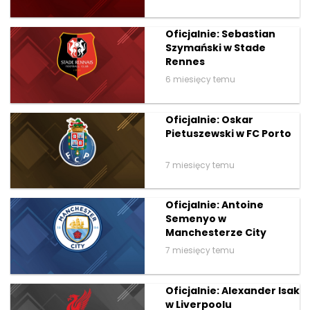
Oficjalnie: Sebastian
Szymański w Stade
Rennes
6 miesięcy temu
Oficjalnie: Oskar
Pietuszewski w FC Porto
7 miesięcy temu
Oficjalnie: Antoine
Semenyo w
Manchesterze City
7 miesięcy temu
Oficjalnie: Alexander Isak
w Liverpoolu