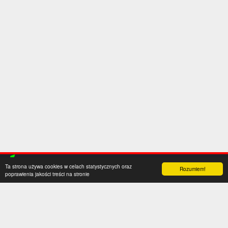
Ta strona używa cookies w celach statystycznych oraz
Rozumiem!
poprawienia jakości treści na stronie
Kategorie
Serwis
Transfery
O nas