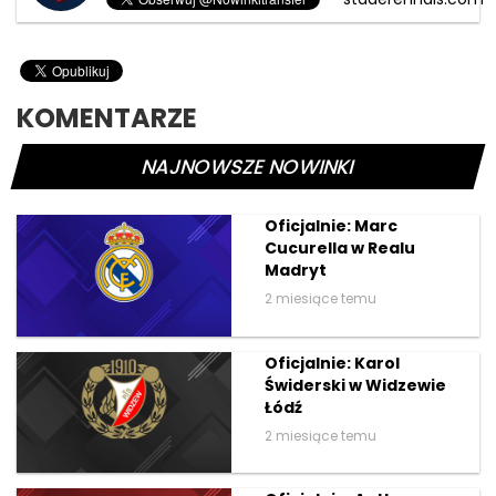
KOMENTARZE
NAJNOWSZE NOWINKI
Oficjalnie: Marc
Cucurella w Realu
Madryt
2 miesiące temu
Oficjalnie: Karol
Świderski w Widzewie
Łódź
2 miesiące temu