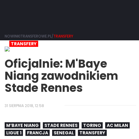
NOWINKITRANSFEROWE.PL/
TRANSFERY
TRANSFERY
Oficjalnie: M'Baye
Niang zawodnikiem
Stade Rennes
31 SIERPNIA 2018, 12:58
M’BAYE NIANG
STADE RENNES
TORINO
AC MILAN
LIGUE 1
FRANCJA
SENEGAL
TRANSFERY