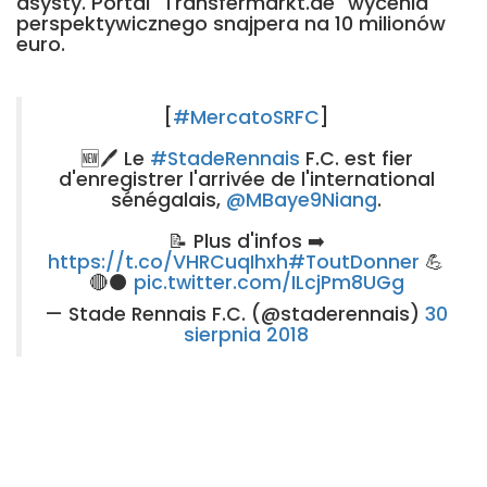
asysty. Portal "Transfermarkt.de" wycenia
perspektywicznego snajpera na 10 milionów
euro.
[
#MercatoSRFC
]
🆕🖊 Le
#StadeRennais
F.C. est fier
d'enregistrer l'arrivée de l'international
sénégalais,
@MBaye9Niang
.
📝 Plus d'infos ➡️
https://t.co/VHRCuqIhxh
#ToutDonner
💪
🔴⚫
pic.twitter.com/ILcjPm8UGg
— Stade Rennais F.C. (@staderennais)
30
sierpnia 2018