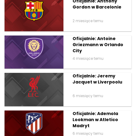
Oficjalnie: Anthony
Gordon w Barcelonie
2 miesiące temu
Oficjalnie: Antoine
Griezmann w Orlando
City
4 miesiące temu
Oficjalnie: Jeremy
Jacquet w Liverpoolu
6 miesięcy temu
Oficjalnie: Ademola
Lookman w Atletico
Madryt
6 miesięcy temu