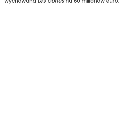
wychowana
Les Gones
na 60 milionów euro.