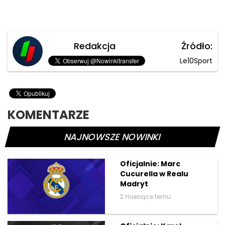
Redakcja
Źródło:
Le10Sport
KOMENTARZE
NAJNOWSZE NOWINKI
Oficjalnie: Marc
Cucurella w Realu
Madryt
2 miesiące temu