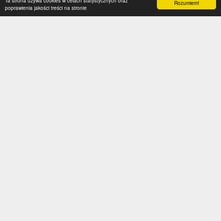
Ta strona używa cookies w celach statystycznych oraz
Rozumiem!
poprawienia jakości treści na stronie
Kategorie
Serwis
Transfery
O nas
Polska
Współpraca
Anglia
Kontakt
Hiszpania
Polityka prywatności
Niemcy
Social media
Włochy
Francja
Inne
Liga Mistrzów
Liga Europy
Reprezentacje