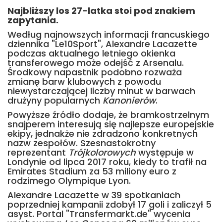
Najbliższy los 27-latka stoi pod znakiem
zapytania.
Według najnowszych informacji francuskiego
dziennika "Le10Sport", Alexandre Lacazette
podczas aktualnego letniego okienka
transferowego może odejść z Arsenalu.
Środkowy napastnik podobno rozważa
zmianę barw klubowych z powodu
niewystarczającej liczby minut w barwach
drużyny popularnych
Kanonierów
.
Powyższe źródło dodaje, że bramkostrzelnym
snajperem interesują się najlepsze europejskie
ekipy, jednakże nie zdradzono konkretnych
nazw zespołów. Szesnastokrotny
reprezentant
Trójkolorowych
występuje w
Londynie od lipca 2017 roku, kiedy to trafił na
Emirates Stadium za 53 miliony euro z
rodzimego Olympique Lyon.
Alexandre Lacazette w 39 spotkaniach
poprzedniej kampanii zdobył 17 goli i zaliczył 5
asyst. Portal "Transfermarkt.de" wycenia