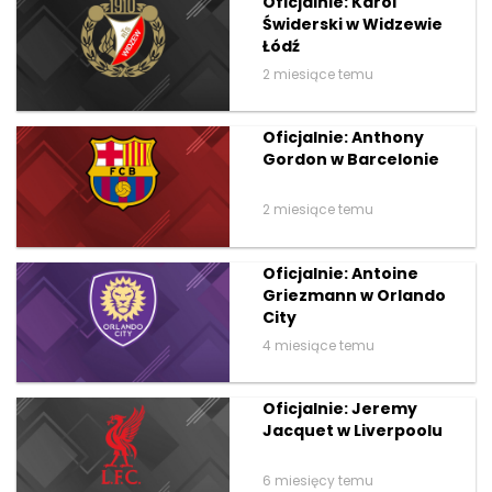
Oficjalnie: Karol
Świderski w Widzewie
Łódź
2 miesiące temu
Oficjalnie: Anthony
Gordon w Barcelonie
2 miesiące temu
Oficjalnie: Antoine
Griezmann w Orlando
City
4 miesiące temu
Oficjalnie: Jeremy
Jacquet w Liverpoolu
6 miesięcy temu