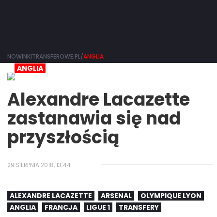
NOWINKITRANSFEROWE.PL/
ANGLIA
ANGLIA
Alexandre Lacazette
zastanawia się nad
przyszłością
29 SIERPNIA 2018, 13:44
ALEXANDRE LACAZETTE
ARSENAL
OLYMPIQUE LYON
ANGLIA
FRANCJA
LIGUE 1
TRANSFERY