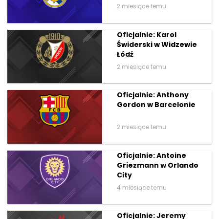
2 miesiące temu
Oficjalnie: Karol
Świderski w Widzewie
Łódź
2 miesiące temu
Oficjalnie: Anthony
Gordon w Barcelonie
2 miesiące temu
Oficjalnie: Antoine
Griezmann w Orlando
City
4 miesiące temu
Oficjalnie: Jeremy