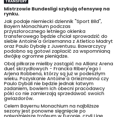
TRANSFERY
Mistrzowie Bundesligi szykują ofensywę na
rynku.
Jak podaje niemiecki dziennik "Sport Bild",
Bayern Monachium podczas
przyszłorocznego letniego okienka
transferowego będzie chciał sprowadzić do
siebie Antoine'a Grizemanna z Atletico Madryt
oraz Paulo Dybalę z Juventusu. Bawarczycy
podobno są gotowi zapłacić za wspomnianą
dwójkę ogromne pieniądze.
Obaj piłkarze mieliby zastąpić na Allianz Arena
duet skrzydłowych - Francka Ribery'ego i
Arjena Robbena, którzy są już w podeszłym
wieku. Pozyskanie Antoine'a Griezmanna czy
Paulo Dybali nie będzie jednak łatwym
zadaniem, bowiem ich obecni pracodawcy
póki co nie zamierzają sprzedawać swoich
gwiazdorów.
Celem Bayernu Monachium na najbliższe
sezony jest ponowne sięgnięcie po
najważniejsze trofeum w Europie, czyli Ligę