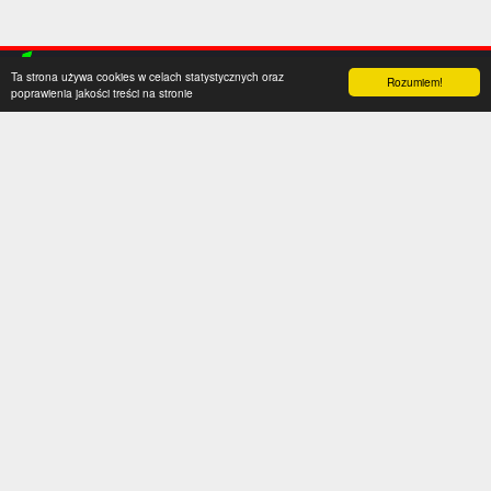
Ta strona używa cookies w celach statystycznych oraz
Rozumiem!
poprawienia jakości treści na stronie
Kategorie
Serwis
Transfery
O nas
Polska
Współpraca
Anglia
Kontakt
Hiszpania
Polityka prywatności
Niemcy
Social media
Włochy
Francja
Inne
Liga Mistrzów
Liga Europy
Reprezentacje