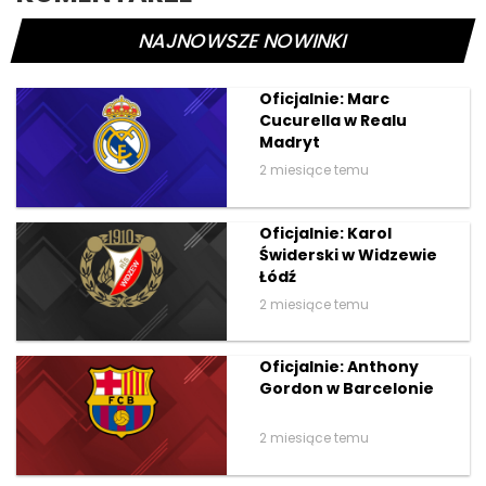
NAJNOWSZE NOWINKI
Oficjalnie: Marc
Cucurella w Realu
Madryt
2 miesiące temu
Oficjalnie: Karol
Świderski w Widzewie
Łódź
2 miesiące temu
Oficjalnie: Anthony
Gordon w Barcelonie
2 miesiące temu