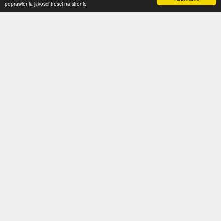
poprawienia jakości treści na stronie
Kategorie
Serwis
Transfery
O nas
Polska
Współpraca
Anglia
Kontakt
Hiszpania
Polityka prywatności
Niemcy
Social media
Włochy
Francja
Inne
Liga Mistrzów
Liga Europy
Reprezentacje