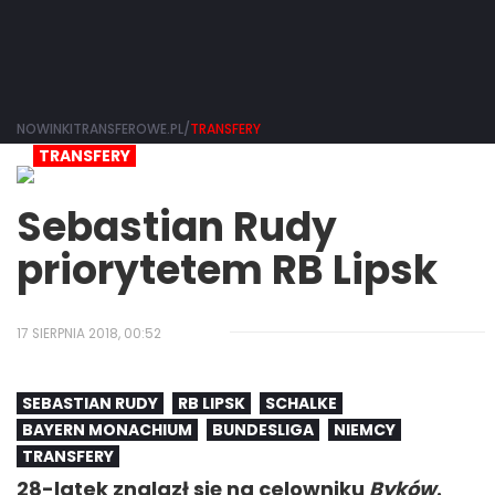
NOWINKITRANSFEROWE.PL/
TRANSFERY
TRANSFERY
Sebastian Rudy
priorytetem RB Lipsk
17 SIERPNIA 2018, 00:52
SEBASTIAN RUDY
RB LIPSK
SCHALKE
BAYERN MONACHIUM
BUNDESLIGA
NIEMCY
TRANSFERY
28-latek znalazł się na celowniku
Byków
.