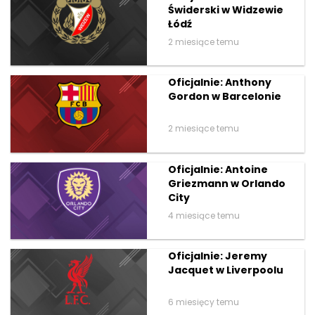
Świderski w Widzewie
Łódź
2 miesiące temu
Oficjalnie: Anthony
Gordon w Barcelonie
2 miesiące temu
Oficjalnie: Antoine
Griezmann w Orlando
City
4 miesiące temu
Oficjalnie: Jeremy
Jacquet w Liverpoolu
6 miesięcy temu