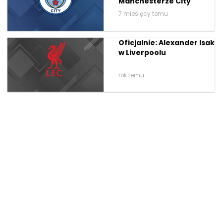
Manchesterze City
7 miesięcy temu
Oficjalnie: Alexander Isak
w Liverpoolu
rok temu