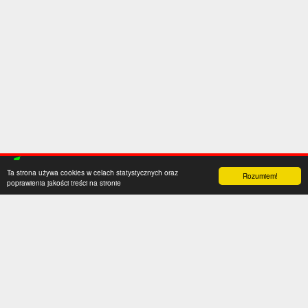
Ta strona używa cookies w celach statystycznych oraz
Rozumiem!
poprawienia jakości treści na stronie
Kategorie
Serwis
Transfery
O nas
Polska
Współpraca
Anglia
Kontakt
Hiszpania
Polityka prywatności