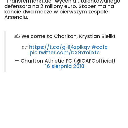
"Transfermarkt.de" wycenia utalentowanego
defensora na 2 miliony euro. Stoper ma na
koncie dwa mecze w pierwszym zespole
Arsenalu.
✍️ Welcome to Charlton, Krystian Bielik!
👉
https://t.co/gH14zplkqv
#cafc
pic.twitter.com/bX9Ymi1xfc
— Charlton Athletic FC (@CAFCofficial)
16 sierpnia 2018