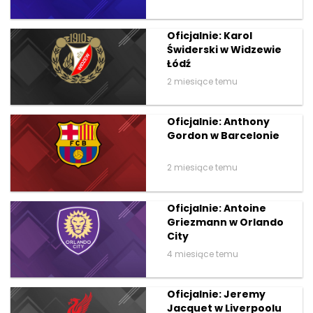
Oficjalnie: Karol
Świderski w Widzewie
Łódź
2 miesiące temu
Oficjalnie: Anthony
Gordon w Barcelonie
2 miesiące temu
Oficjalnie: Antoine
Griezmann w Orlando
City
4 miesiące temu
Oficjalnie: Jeremy
Jacquet w Liverpoolu