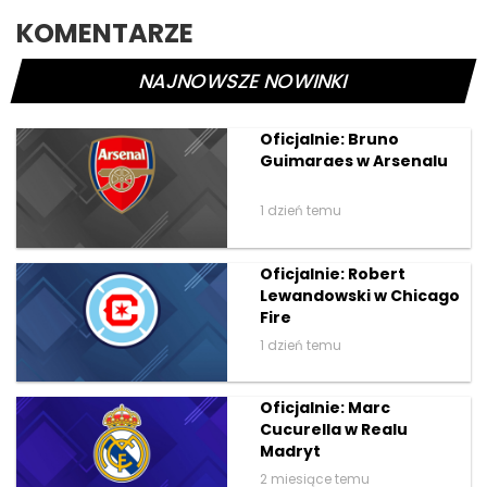
KOMENTARZE
NAJNOWSZE NOWINKI
Oficjalnie: Bruno
Guimaraes w Arsenalu
1 dzień temu
Oficjalnie: Robert
Lewandowski w Chicago
Fire
1 dzień temu
Oficjalnie: Marc
Cucurella w Realu
Madryt
2 miesiące temu