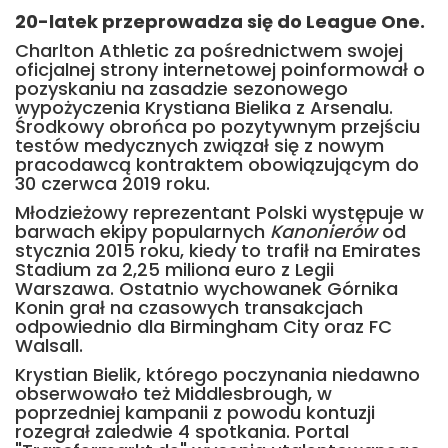
20-latek przeprowadza się do League One.
Charlton Athletic za pośrednictwem swojej
oficjalnej strony internetowej poinformował o
pozyskaniu na zasadzie sezonowego
wypożyczenia Krystiana Bielika z Arsenalu.
Środkowy obrońca po pozytywnym przejściu
testów medycznych związał się z nowym
pracodawcą kontraktem obowiązującym do
30 czerwca 2019 roku.
Młodzieżowy reprezentant Polski występuje w
barwach ekipy popularnych
Kanonierów
od
stycznia 2015 roku, kiedy to trafił na Emirates
Stadium za 2,25 miliona euro z Legii
Warszawa. Ostatnio wychowanek Górnika
Konin grał na czasowych transakcjach
odpowiednio dla Birmingham City oraz FC
Walsall.
Krystian Bielik, którego poczynania niedawno
obserwowało też Middlesbrough, w
poprzedniej kampanii z powodu kontuzji
rozegrał zaledwie 4 spotkania. Portal