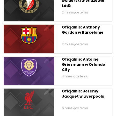
Świderski w Widzewie
Łódź
2 miesiące temu
Oficjalnie: Anthony
Gordon w Barcelonie
2 miesiące temu
Oficjalnie: Antoine
Griezmann w Orlando
City
4 miesiące temu
Oficjalnie: Jeremy
Jacquet w Liverpoolu
6 miesięcy temu