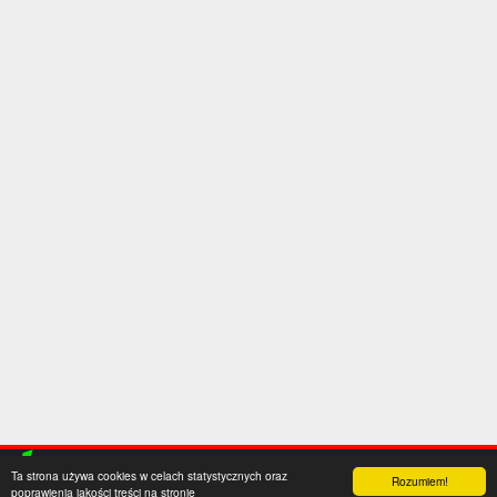
Ta strona używa cookies w celach statystycznych oraz
Rozumiem!
poprawienia jakości treści na stronie