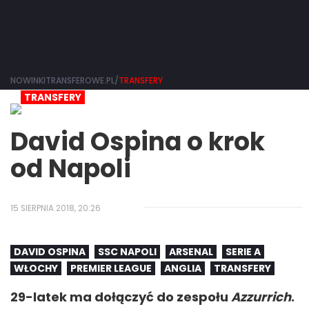
NOWINKITRANSFEROWE.PL/
TRANSFERY
TRANSFERY
David Ospina o krok
od Napoli
15 SIERPNIA 2018, 20:26
DAVID OSPINA
SSC NAPOLI
ARSENAL
SERIE A
WŁOCHY
PREMIER LEAGUE
ANGLIA
TRANSFERY
29-latek ma dołączyć do zespołu
Azzurrich
.