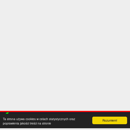
Ta strona używa cookies w celach statystycznych oraz
Rozumiem!
poprawienia jakości treści na stronie