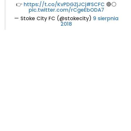
👉
https://t.co/KvPDGZjJCj
#SCFC
🔴⚪️
pic.twitter.com/rCgeEbODA7
— Stoke City FC (@stokecity)
9 sierpnia
2018