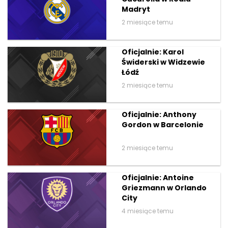
Madryt
2 miesiące temu
Oficjalnie: Karol
Świderski w Widzewie
Łódź
2 miesiące temu
Oficjalnie: Anthony
Gordon w Barcelonie
2 miesiące temu
Oficjalnie: Antoine
Griezmann w Orlando
City
4 miesiące temu