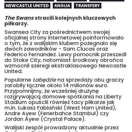
NEWCASTLE UNITED
ANGLIA
TRANSFERY
The Swans
stracili kolejnych kluczowych
piłkarzy.
Swansea City za pośrednictwem swojej
oficjalnej strony internetowej poinformowało
o tym, że z walijskim klubem pożegnało się
dwóch zawodników - Sam Clucas oraz
Federico Fernandez. Lewy pomocnik przeszedł
do Stoke City, natomiast środkowy obrońca
wzmocnił szeregi ekstraklasowego Newcastle
United.
Popularne
Łabędzie
na sprzedaży obu graczy
zarobiły łącznie około 14 milionów euro.
Przypomnijmy, że wcześniej drużynę
rozgrywającą domowe spotkania na Liberty
Stadium opuścili również tacy piłkarze jak
m.in. Łukasz Fabiański (West Ham United),
Andre Ayew (Fenerbahce Stambuł) czy
Jordan Ayew (Crystal Palace).
Walijski zespół prowadzony aktualnie przez