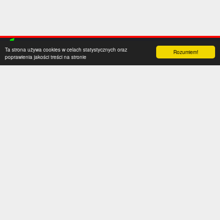
Ta strona używa cookies w celach statystycznych oraz
Rozumiem!
poprawienia jakości treści na stronie
Kategorie
Serwis
Transfery
O nas
Polska
Współpraca
Anglia
Kontakt
Hiszpania
Polityka prywatności
Niemcy
Social media
Włochy
Francja
Inne
Liga Mistrzów
Liga Europy