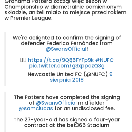
Grahama Pottera zaczął więc sezon w
Championship w diametralnie odmienionym
składzie, aniżeli miało to miejsce przed rokiem
w Premier League.
We're delighted to confirm the signing of
defender Federico Fernández from
@SwansOfficial
!
👉🏽
https://t.co/9Q86FYTp9k
#NUFC
pic.twitter.com/g3xppczQ3g
— Newcastle United FC (@NUFC)
9
sierpnia 2018
The Potters have completed the signing
of
@SwansOfficial
midfielder
@samclucas
for an undisclosed fee.
The 27-year-old has signed a four-year
contract at the bet365 Stadium