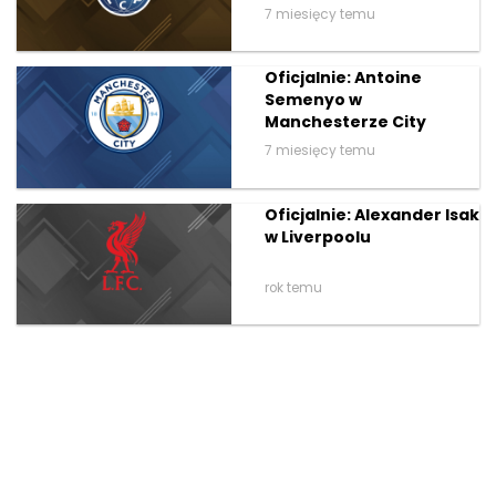
7 miesięcy temu
Oficjalnie: Antoine
Semenyo w
Manchesterze City
7 miesięcy temu
Oficjalnie: Alexander Isak
w Liverpoolu
rok temu