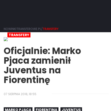
NOWINKITRANSFEROWE.PL/
TRANSFERY
TRANSFERY
Oficjalnie: Marko
Pjaca zamienił
Juventus na
Fiorentinę
07 SIERPNIA 2018, 18:55
MARKO PJACA
FIORENTINA
JUVENTUS