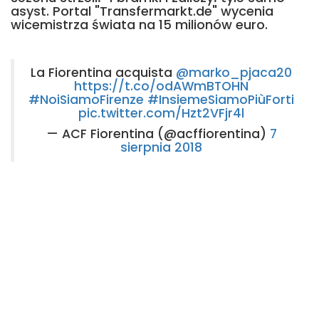
asyst. Portal "Transfermarkt.de" wycenia
wicemistrza świata na 15 milionów euro.
La Fiorentina acquista
@marko_pjaca20
https://t.co/odAWmBTOHN
#NoiSiamoFirenze
#InsiemeSiamoPiùForti
pic.twitter.com/Hzt2VFjr4l
— ACF Fiorentina (@acffiorentina)
7
sierpnia 2018