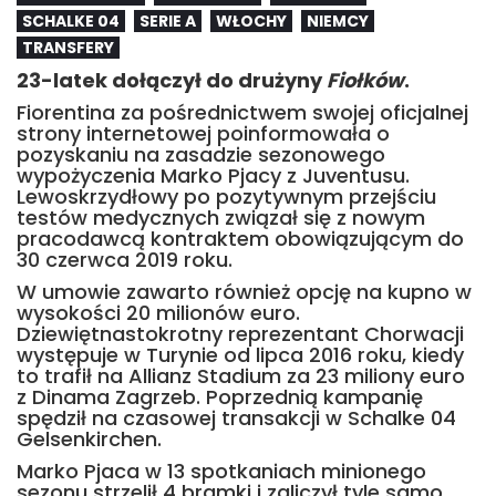
SCHALKE 04
SERIE A
WŁOCHY
NIEMCY
TRANSFERY
23-latek dołączył do drużyny
Fiołków
.
Fiorentina za pośrednictwem swojej oficjalnej
strony internetowej poinformowała o
pozyskaniu na zasadzie sezonowego
wypożyczenia Marko Pjacy z Juventusu.
Lewoskrzydłowy po pozytywnym przejściu
testów medycznych związał się z nowym
pracodawcą kontraktem obowiązującym do
30 czerwca 2019 roku.
W umowie zawarto również opcję na kupno w
wysokości 20 milionów euro.
Dziewiętnastokrotny reprezentant Chorwacji
występuje w Turynie od lipca 2016 roku, kiedy
to trafił na Allianz Stadium za 23 miliony euro
z Dinama Zagrzeb. Poprzednią kampanię
spędził na czasowej transakcji w Schalke 04
Gelsenkirchen.
Marko Pjaca w 13 spotkaniach minionego
sezonu strzelił 4 bramki i zaliczył tyle samo