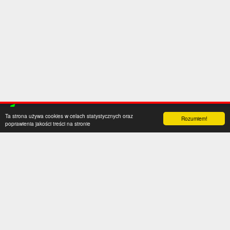
Ta strona używa cookies w celach statystycznych oraz
Rozumiem!
poprawienia jakości treści na stronie
Kategorie
Serwis
Transfery
O nas
Polska
Współpraca
Anglia
Kontakt
Hiszpania
Polityka prywatności
Niemcy
Social media