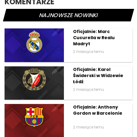
KOMENTARZE
NAJNOWSZE NOWINKI
Oficjalnie: Marc
Cucurella w Realu
Madryt
2 miesiące temu
Oficjalnie: Karol
Świderski w Widzewie
Łódź
2 miesiące temu
Oficjalnie: Anthony
Gordon w Barcelonie
2 miesiące temu