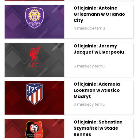
Oficjalnie: Antoine
Griezmann w Orlando
City
4 miesiące temu
Oficjalnie: Jeremy
Jacquet w Liverpoolu
6 miesięcy temu
Oficjalnie: Ademola
Lookman w Atletico
Madryt
6 miesięcy temu
Oficjalnie: Sebastian
Szymański w Stade
Rennes