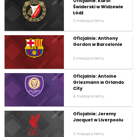
Oficjalnie: Karol
Świderski w Widzewie
Łódź
2 miesiące temu
Oficjalnie: Anthony
Gordon w Barcelonie
2 miesiące temu
Oficjalnie: Antoine
Griezmann w Orlando
City
4 miesiące temu
Oficjalnie: Jeremy
Jacquet w Liverpoolu
6 miesięcy temu