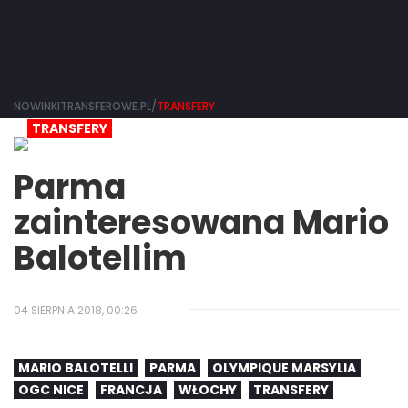
NOWINKITRANSFEROWE.PL/
TRANSFERY
TRANSFERY
Parma
zainteresowana Mario
Balotellim
04 SIERPNIA 2018, 00:26
MARIO BALOTELLI
PARMA
OLYMPIQUE MARSYLIA
OGC NICE
FRANCJA
WŁOCHY
TRANSFERY