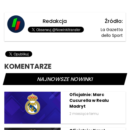
Redakcja
Źródło:
La Gazetta
dello Sport
KOMENTARZE
NAJNOWSZE NOWINKI
Oficjalnie: Marc
Cucurella w Realu
Madryt
2 miesiące temu