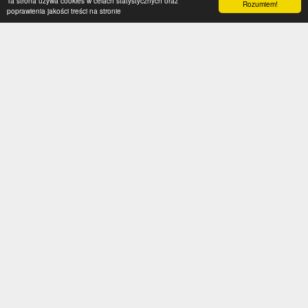
Ta strona używa cookies w celach statystycznych oraz
Rozumiem!
poprawienia jakości treści na stronie
Kategorie
Serwis
Transfery
O nas
Polska
Współpraca
Anglia
Kontakt
Hiszpania
Polityka prywatności
Niemcy
Social media
Włochy
Francja
Inne
Liga Mistrzów
Liga Europy
Reprezentacje