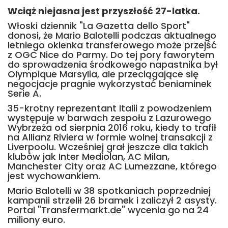
Wciąż niejasna jest przyszłość 27-latka.
Włoski dziennik "La Gazetta dello Sport"
donosi, że Mario Balotelli podczas aktualnego
letniego okienka transferowego może przejść
z OGC Nice do Parmy. Do tej pory faworytem
do sprowadzenia środkowego napastnika był
Olympique Marsylia, ale przeciągające się
negocjacje pragnie wykorzystać beniaminek
Serie A.
35-krotny reprezentant Italii z powodzeniem
występuje w barwach zespołu z Lazurowego
Wybrzeża od sierpnia 2016 roku, kiedy to trafił
na Allianz Riviera w formie wolnej transakcji z
Liverpoolu. Wcześniej grał jeszcze dla takich
klubów jak Inter Mediolan, AC Milan,
Manchester City oraz AC Lumezzane, którego
jest wychowankiem.
Mario Balotelli w 38 spotkaniach poprzedniej
kampanii strzelił 26 bramek i zaliczył 2 asysty.
Portal "Transfermarkt.de" wycenia go na 24
miliony euro.