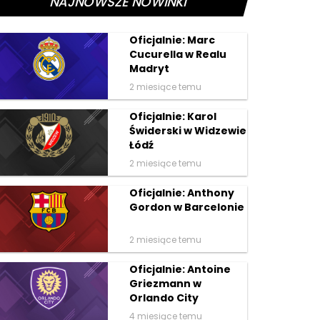
NAJNOWSZE NOWINKI
Oficjalnie: Marc
Cucurella w Realu
Madryt
2 miesiące temu
Oficjalnie: Karol
Świderski w Widzewie
Łódź
2 miesiące temu
Oficjalnie: Anthony
Gordon w Barcelonie
2 miesiące temu
Oficjalnie: Antoine
Griezmann w
Orlando City
4 miesiące temu