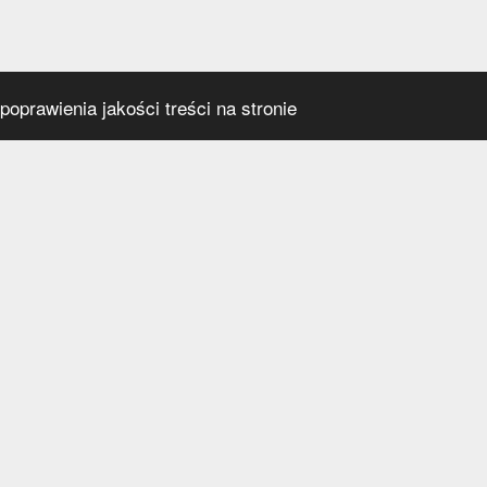
oprawienia jakości treści na stronie
s
Social media
praca
t
a prywatności