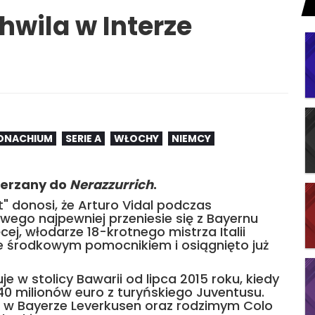
hwila w Interze
ONACHIUM
SERIE A
WŁOCHY
NIEMCY
mierzany do
Nerazzurrich
.
t" donosi, że Arturo Vidal podczas
wego najpewniej przeniesie się z Bayernu
ej, włodarze 18-krotnego mistrza Italii
środkowym pomocnikiem i osiągnięto już
e w stolicy Bawarii od lipca 2015 roku, kiedy
a 40 milionów euro z turyńskiego Juventusu.
e w Bayerze Leverkusen oraz rodzimym Colo