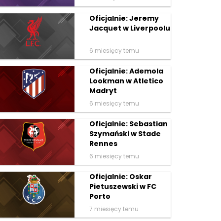
Oficjalnie: Jeremy
Jacquet w Liverpoolu
6 miesięcy temu
Oficjalnie: Ademola
Lookman w Atletico
Madryt
6 miesięcy temu
Oficjalnie: Sebastian
Szymański w Stade
Rennes
6 miesięcy temu
Oficjalnie: Oskar
Pietuszewski w FC
Porto
7 miesięcy temu