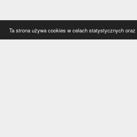
Ta strona używa cookies w celach statystycznych oraz p
Kategorie
Serwi
Transfery
O nas
Polska
Współ
Anglia
Kontak
Hiszpania
Polityk
Niemcy
Włochy
Francja
Inne
Liga Mistrzów
Liga Europy