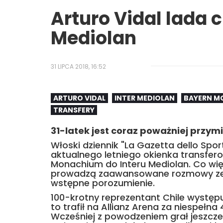
Arturo Vidal lada c
Mediolan
31 LIPCA 2018, 16:52
ARTURO VIDAL
INTER MEDIOLAN
BAYERN M
TRANSFERY
31-latek jest coraz poważniej przy
Włoski dziennik "La Gazetta dello Spor
aktualnego letniego okienka transfero
Monachium do Interu Mediolan. Co więc
prowadzą zaawansowane rozmowy ze 
wstępne porozumienie.
100-krotny reprezentant Chile występuj
to trafił na Allianz Arena za niespełn
Wcześniej z powodzeniem grał jeszcz