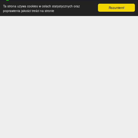
Ta strona używa cookies w celach statystycznych oraz
Rozumiem!
poprawienia jakości treści na stronie
Kategorie
Serwis
Transfery
O nas
Polska
Współpraca
Anglia
Kontakt
Hiszpania
Polityka prywatności
Niemcy
Social media
Włochy
Francja
Inne
Liga Mistrzów
Liga Europy
Reprezentacje