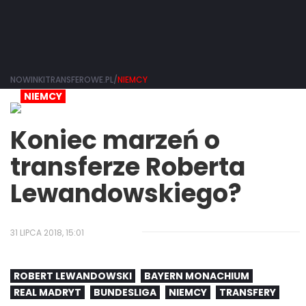
NOWINKITRANSFEROWE.PL/
NIEMCY
NIEMCY
Koniec marzeń o
transferze Roberta
Lewandowskiego?
31 LIPCA 2018, 15:01
ROBERT LEWANDOWSKI
BAYERN MONACHIUM
REAL MADRYT
BUNDESLIGA
NIEMCY
TRANSFERY