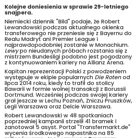
Kolejne doniesienia w sprawie 29-letniego
snajpera.
Niemiecki dziennik "Bild" podaje, że Robert
Lewandowski podczas aktualnego okienka
transferowego nie przeniesie się z Bayernu do
Realu Madryt ani Premier League i
najprawdopodobniej zostanie w Monachium.
Lewy
po nieudanych próbach rozstania się z
mistrzem Bundesligi podobno jest pogodzony
z kontynuowaniem kariery na Allianz Arena.
Kapitan reprezentacji Polski z powodzeniem
występuje w ekipie popularnych
Die Roten
od
lipca 2014 roku, kiedy to trafił do stolicy
Bawarii w formie wolnej transakcji z Borussii
Dortmund. Wcześniej podczas swojej kariery
grał jeszcze w Lechu Poznań, Zniczu Pruszków,
Legii Warszawa oraz Delcie Warszawa.
Robert Lewandowski w 48 spotkaniach
poprzedniej kampanii strzelił 41 bramek i
zanotował 5 asyst. Portal "Transfermarkt.de"
wycenia środkowego napastnika na 85