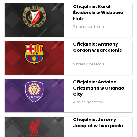
Oficjalnie: Karol
Świderski w Widzewie
Łódź
2 miesiące temu
Oficjalnie: Anthony
Gordon w Barcelonie
2 miesiące temu
Oficjalnie: Antoine
Griezmann w Orlando
City
4 miesiące temu
Oficjalnie: Jeremy
Jacquet w Liverpoolu