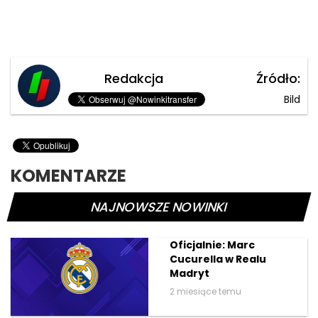
Redakcja
Źródło:
Bild
KOMENTARZE
NAJNOWSZE NOWINKI
Oficjalnie: Marc
Cucurella w Realu
Madryt
2 miesiące temu