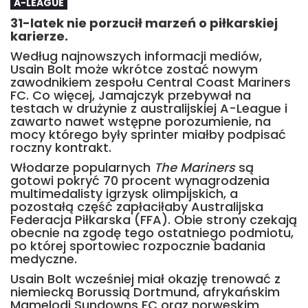
A-LEAGUE
31-latek nie porzucił marzeń o piłkarskiej
karierze.
Według najnowszych informacji mediów,
Usain Bolt może wkrótce zostać nowym
zawodnikiem zespołu Central Coast Mariners
FC. Co więcej, Jamajczyk przebywał na
testach w drużynie z australijskiej A-League i
zawarto nawet wstępne porozumienie, na
mocy którego były sprinter miałby podpisać
roczny kontrakt.
Włodarze popularnych
The Mariners
są
gotowi pokryć 70 procent wynagrodzenia
multimedalisty igrzysk olimpijskich, a
pozostałą część zapłaciłaby Australijska
Federacja Piłkarska (FFA). Obie strony czekają
obecnie na zgodę tego ostatniego podmiotu,
po której sportowiec rozpocznie badania
medyczne.
Usain Bolt wcześniej miał okazję trenować z
niemiecką Borussią Dortmund, afrykańskim
Mamelodi Sundowns FC oraz norweskim