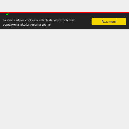
Ta strona używa cookies w celach statystycznych oraz
Rozumiem!
poprawienia jakości treści na stronie
Kategorie
Serwis
Transfery
O nas
Polska
Współpraca
Anglia
Kontakt
Hiszpania
Polityka prywatności
Niemcy
Social media
Włochy
Francja
Inne
Liga Mistrzów
Liga Europy
Reprezentacje