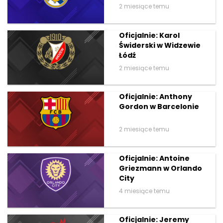
2 miesiące temu
Oficjalnie: Karol
Świderski w Widzewie
Łódź
2 miesiące temu
Oficjalnie: Anthony
Gordon w Barcelonie
2 miesiące temu
Oficjalnie: Antoine
Griezmann w Orlando
City
4 miesiące temu
Oficjalnie: Jeremy