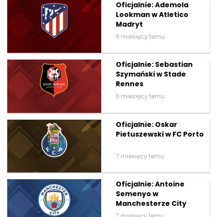
Oficjalnie: Ademola
Lookman w Atletico
Madryt
6 miesięcy temu
Oficjalnie: Sebastian
Szymański w Stade
Rennes
6 miesięcy temu
Oficjalnie: Oskar
Pietuszewski w FC Porto
7 miesięcy temu
Oficjalnie: Antoine
Semenyo w
Manchesterze City
7 miesięcy temu