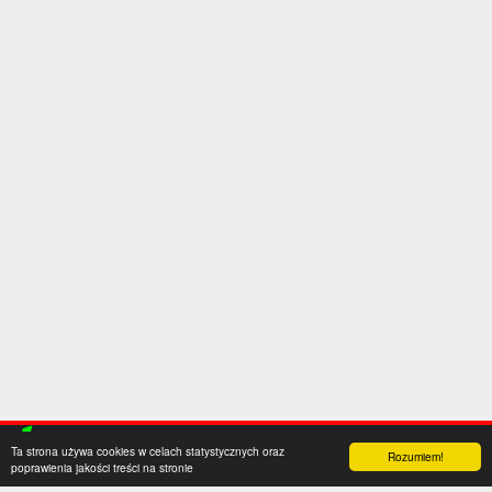
Ta strona używa cookies w celach statystycznych oraz
Rozumiem!
poprawienia jakości treści na stronie