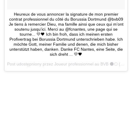
Heureux de vous annoncer la signature de mon premier
contrat professionnel du côté du Borussia Dortmund @bvb09
Je tiens à remercier Dieu, ma famille ainsi que ceux qui m’ont
soutenu jusqu’ici. Merci au @fcnantes, une page qui se
tourne... 💛🖤 Ich bin froh, dass ich meinen ersten
Profivertrag bei Borussia Dortmund unterschrieben habe. Ich
möchte Gott, meiner Familie und denen, die mich bisher
unterstützt haben, danken. Danke FC Nantes, eine Seite, die
sich dreht ... 💛🖤
Post udostępniony przez
Joueur professionnel au BVB 🌑🌕
(@kamal_bafounta)