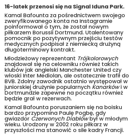
16-latek przenosi się na Signal Iduna Park.
Kamal Bafounta za pośrednictwem swojego
zweryfikowanego konta na Instagramie
poinformował o tym, że został nowym
piłkarzem Borussii Dortmund. Utalentowany
pomocnik po pozytywnym przejściu testów
medycznych podpisał z niemiecką drużyną
długoterminowy kontrakt.
Młodzieżowy reprezentant
Trójkolorowych
znajdował się na celowniku również takich
klubów jak angielski Manchester United czy
włoski Inter Mediolan, ale ostatecznie trafił do
BVB. Zdolny zawodnik ostatnio występował w
juniorskiej drużynie popularnych
Kanarków
i w
Dortmundzie zapewne na początku również
będzie grał w rezerwach.
Kamal Bafounta poruszaniem się na boisku
bardzo przypomina Paulę Pogbę, gdy
gwiazdor
Czerwonych Diabłów
był w młodym
wieku. Urodzony w 2002 roku piłkarz w
przyszłości ma stanowić o sile kadry Francji.