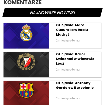
KOMENTARZE
NAJNOWSZE NOWINKI
Oficjalnie: Marc
Cucurella w Realu
Madryt
2 miesiące temu
Oficjalnie: Karol
Świderski w Widzewie
Łódź
2 miesiące temu
Oficjalnie: Anthony
Gordon w Barcelonie
2 miesiące temu