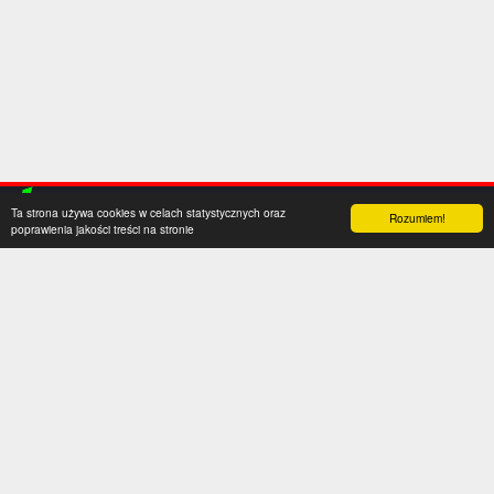
Ta strona używa cookies w celach statystycznych oraz
Rozumiem!
poprawienia jakości treści na stronie
Kategorie
Serwis
Transfery
O nas
Polska
Współpraca
Anglia
Kontakt
Hiszpania
Polityka prywatności
Niemcy
Social media
Włochy
Francja