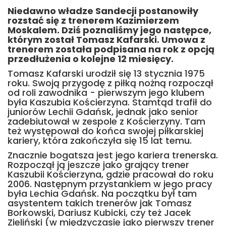
Niedawno władze Sandecji postanowiły
rozstać się z trenerem Kazimierzem
Moskalem. Dziś poznaliśmy jego następce,
którym został Tomasz Kafarski. Umowa z
trenerem została podpisana na rok z opcją
przedłużenia o kolejne 12 miesięcy.
Tomasz Kafarski urodził się 13 stycznia 1975
roku. Swoją przygodę z piłką nożną rozpoczął
od roli zawodnika - pierwszym jego klubem
była Kaszubia Kościerzyna. Stamtąd trafił do
juniorów Lechii Gdańsk, jednak jako senior
zadebiutował w zespole z Kościerzyny. Tam
też występował do końca swojej piłkarskiej
kariery, która zakończyła się 15 lat temu.
Znacznie bogatsza jest jego kariera trenerska.
Rozpoczął ją jeszcze jako grający trener
Kaszubii Kościerzyna, gdzie pracował do roku
2006. Następnym przystankiem w jego pracy
była Lechia Gdańsk. Na początku był tam
asystentem takich trenerów jak Tomasz
Borkowski, Dariusz Kubicki, czy też Jacek
Zieliński (w międzyczasie jako pierwszy trener