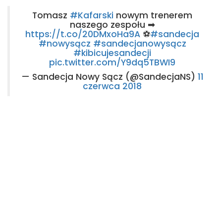
Tomasz
#Kafarski
nowym trenerem
naszego zespołu ➡
https://t.co/20DMxoHa9A
⚽
#sandecja
#nowysącz
#sandecjanowysącz
#kibicujesandecji
pic.twitter.com/Y9dq5TBWI9
— Sandecja Nowy Sącz (@SandecjaNS)
11
czerwca 2018