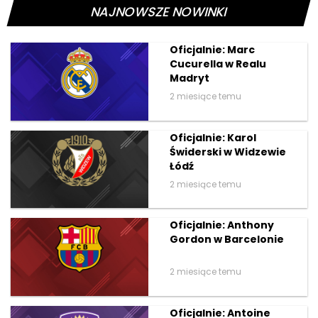
NAJNOWSZE NOWINKI
Oficjalnie: Marc
Cucurella w Realu
Madryt
2 miesiące temu
Oficjalnie: Karol
Świderski w Widzewie
Łódź
2 miesiące temu
Oficjalnie: Anthony
Gordon w Barcelonie
2 miesiące temu
Oficjalnie: Antoine