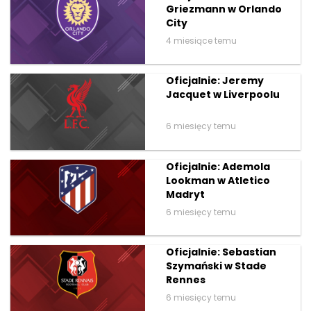
Griezmann w Orlando
City
4 miesiące temu
Oficjalnie: Jeremy
Jacquet w Liverpoolu
6 miesięcy temu
Oficjalnie: Ademola
Lookman w Atletico
Madryt
6 miesięcy temu
Oficjalnie: Sebastian
Szymański w Stade
Rennes
6 miesięcy temu