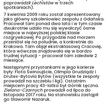
poprowadził
Lechistów
w trzech
spotkaniach).
7 kwietnia 2009 roku został zaprezentowany
jako główny szkoleniowiec zespołu z Gdańska.
Pracował tam ponad dwa lata i w tym czasie
dwukrotnie udało mu się wywalczyć ósme
miejsce w najwyższej polskiej klasie
rozgrywkowej. Po przygodzie nad morzem
przeniósł się na południe, a konkretnie do
Krakowa. Tam objął ekstraklasową Cracovię,
która wówczas znajdowała się w bardzo
trudnej sytuacji - pracował tam zaledwie 2
miesiące.
Następnymi przystankami w jego karierze
były: Flota Świnoujście, Olimpia Grudziądz i
Drutex-Bytovia Bytów (wszystkie te zespoły
prowadził na szczeblu I ligi). Ostatnim
miejscem pracy 43-latka był Górnik Łęczna.
Zielono-Czarnych
prowadził od lipca do
listopada 2017 roku. Na stanowisku zastąpił
go Sławomir Nazaruk.