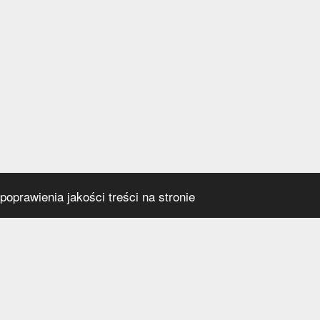
oprawienia jakości treści na stronie
s
Social media
praca
t