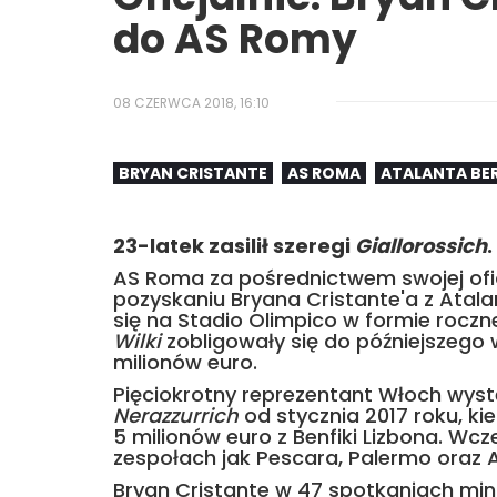
do AS Romy
08 CZERWCA 2018, 16:10
BRYAN CRISTANTE
AS ROMA
ATALANTA B
23-latek zasilił szeregi
Giallorossich
.
AS Roma za pośrednictwem swojej ofic
pozyskaniu Bryana Cristante'a z Ata
się na Stadio Olimpico w formie roczn
Wilki
zobligowały się do późniejszego 
milionów euro.
Pięciokrotny reprezentant Włoch wy
Nerazzurrich
od stycznia 2017 roku, kied
5 milionów euro z Benfiki Lizbona. Wcz
zespołach jak Pescara, Palermo oraz 
Bryan Cristante w 47 spotkaniach minio