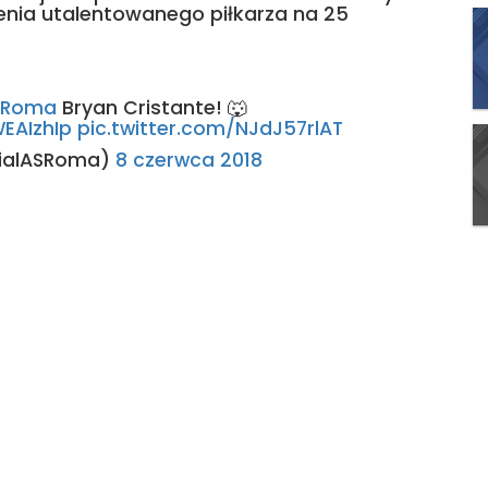
cenia utalentowanego piłkarza na 25
SRoma
Bryan Cristante! 🐺
EAIzhIp
pic.twitter.com/NJdJ57rlAT
cialASRoma)
8 czerwca 2018