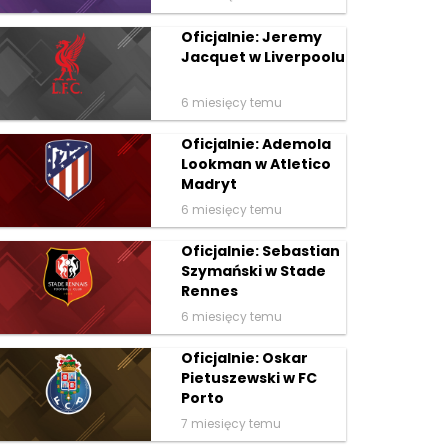
Oficjalnie: Jeremy
Jacquet w Liverpoolu
6 miesięcy temu
Oficjalnie: Ademola
Lookman w Atletico
Madryt
6 miesięcy temu
Oficjalnie: Sebastian
Szymański w Stade
Rennes
6 miesięcy temu
Oficjalnie: Oskar
Pietuszewski w FC
Porto
7 miesięcy temu