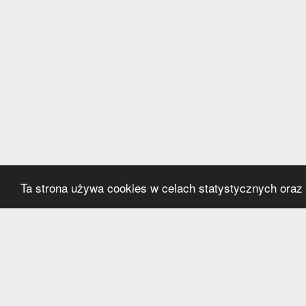
Ta strona używa cookies w celach statystycznych oraz p
Kategorie
Serwi
Transfery
O nas
Polska
Współ
Anglia
Kontak