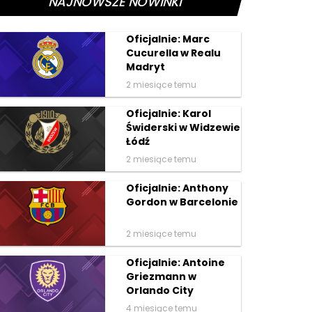
NAJNOWSZE NOWINKI
Oficjalnie: Marc
Cucurella w Realu
Madryt
2 miesiące temu
Oficjalnie: Karol
Świderski w Widzewie
Łódź
2 miesiące temu
Oficjalnie: Anthony
Gordon w Barcelonie
2 miesiące temu
Oficjalnie: Antoine
Griezmann w
Orlando City
4 miesiące temu