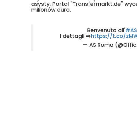
asysty. Portal "Transfermarkt.de" wy
milionów euro.
Benvenuto all'
#A
I dettagli ➡️
https://t.co/zMW
— AS Roma (@Offi