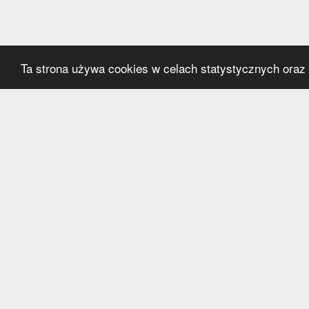
Ta strona używa cookies w celach statystycznych oraz p
Kategorie
Serwi
Transfery
O nas
Polska
Współ
Anglia
Kontak
Hiszpania
Polityk
Niemcy
Włochy
Francja
Inne
Liga Mistrzów
Liga Europy