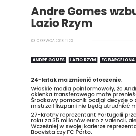
Andre Gomes wzbu
Lazio Rzym
03 CZERWCA 2018, 11:20
ANDRE GOMES
LAZIO RZYM
FC BARCELONA
24-latak ma zmienić otoczenie.
Włoskie media poinformowały, że And
okienka transferowego może przenieść
Środkowy pomocnik podjął decyzję o op
mistrza Hiszpanii nie będą utrudniać 
27-krotny reprezentant Portugalii prz
roku za 35 milionów euro z Valencii, 
Wcześniej w swojej karierze reprezent
Boavista czy FC Porto.