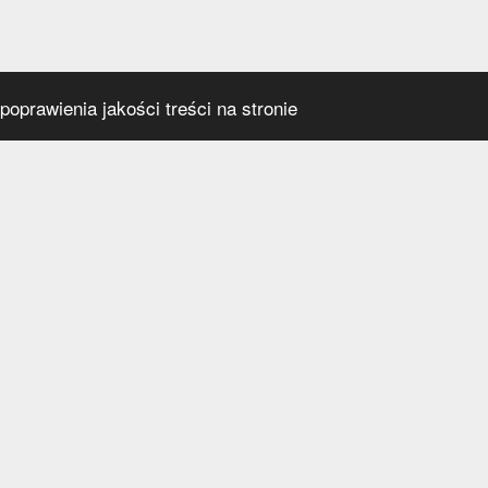
oprawienia jakości treści na stronie
s
Social media
praca
t
a prywatności