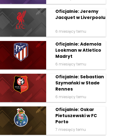
Oficjalnie: Jeremy
Jacquet w Liverpoolu
6 miesięcy temu
Oficjalnie: Ademola
Lookman w Atletico
Madryt
6 miesięcy temu
Oficjalnie: Sebastian
Szymański w Stade
Rennes
6 miesięcy temu
Oficjalnie: Oskar
Pietuszewski w FC
Porto
7 miesięcy temu