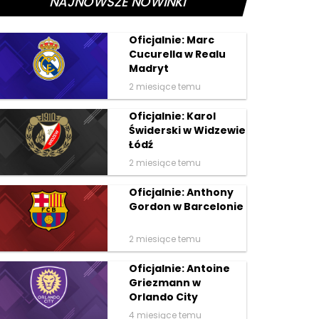
NAJNOWSZE NOWINKI
Oficjalnie: Marc
Cucurella w Realu
Madryt
2 miesiące temu
Oficjalnie: Karol
Świderski w Widzewie
Łódź
2 miesiące temu
Oficjalnie: Anthony
Gordon w Barcelonie
2 miesiące temu
Oficjalnie: Antoine
Griezmann w
Orlando City
4 miesiące temu