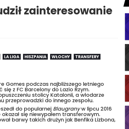
dził zainteresowanie
LA LIGA
HISZPANIA
WŁOCHY
TRANSFERY
re Gomes podczas najbliższego letniego
 się z FC Barcelony do Lazio Rzym.
uszczeniu stolicy Katalonii, a włodarze
mu przeprowadzki do innego zespołu.
eszedł do popularnej
Blaugrany
w lipcu 2016
ale okazał się niewypałem transferowym.
ował barwy takich drużyn jak Benfika Lizbona,