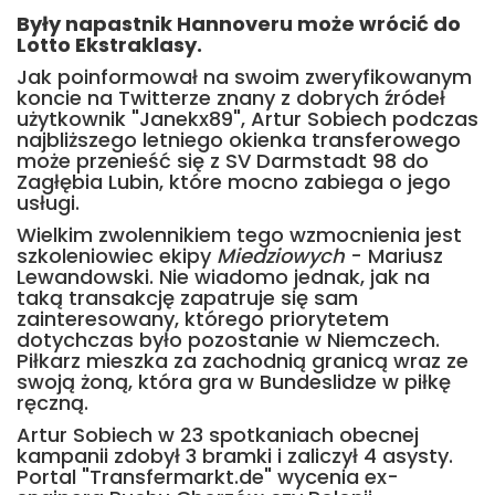
Były napastnik Hannoveru może wrócić do
Lotto Ekstraklasy.
Jak poinformował na swoim zweryfikowanym
koncie na Twitterze znany z dobrych źródeł
użytkownik "Janekx89", Artur Sobiech podczas
najbliższego letniego okienka transferowego
może przenieść się z SV Darmstadt 98 do
Zagłębia Lubin, które mocno zabiega o jego
usługi.
Wielkim zwolennikiem tego wzmocnienia jest
szkoleniowiec ekipy
Miedziowych
- Mariusz
Lewandowski. Nie wiadomo jednak, jak na
taką transakcję zapatruje się sam
zainteresowany, którego priorytetem
dotychczas było pozostanie w Niemczech.
Piłkarz mieszka za zachodnią granicą wraz ze
swoją żoną, która gra w Bundeslidze w piłkę
ręczną.
Artur Sobiech w 23 spotkaniach obecnej
kampanii zdobył 3 bramki i zaliczył 4 asysty.
Portal "Transfermarkt.de" wycenia ex-