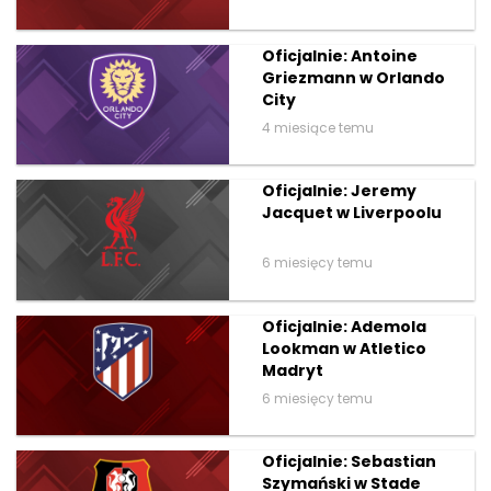
Oficjalnie: Antoine
Griezmann w Orlando
City
4 miesiące temu
Oficjalnie: Jeremy
Jacquet w Liverpoolu
6 miesięcy temu
Oficjalnie: Ademola
Lookman w Atletico
Madryt
6 miesięcy temu
Oficjalnie: Sebastian
Szymański w Stade