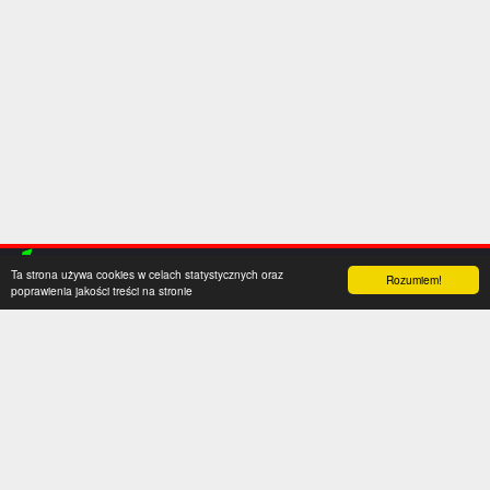
Ta strona używa cookies w celach statystycznych oraz
Rozumiem!
poprawienia jakości treści na stronie
Kategorie
Serwis
Transfery
O nas
Polska
Współpraca
Anglia
Kontakt
Hiszpania
Polityka prywatności