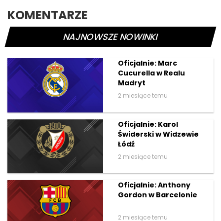
KOMENTARZE
NAJNOWSZE NOWINKI
Oficjalnie: Marc
Cucurella w Realu
Madryt
2 miesiące temu
Oficjalnie: Karol
Świderski w Widzewie
Łódź
2 miesiące temu
Oficjalnie: Anthony
Gordon w Barcelonie
2 miesiące temu