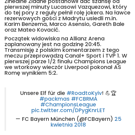
Zinedine Zidane postanowił dać szansę od
pierwszej minuty Lucasowi Vazquezowi, który
do tej pory z reguły pełnił rolę jokera. Na ławce
rezerwowych gości z Madrytu usiedli m.in.
Karim Benzema, Marco Asensio, Gareth Bale
oraz Mateo Kovacić.
Początek widowiska na Allianz Arena
zaplanowany jest na godzinę 20:45.
Transmisję z polskim komentarzem z tego
meczu przeprowadzą Canal+ Sport i TVP 1. W
pierwszej parze 1/2 finału Champions League
we wtorkowy wieczór Liverpool pokonał AS
Romę wynikiem 5:2.
Unsere Elf für die
#RoadtoKyiv
! 💪🏆
#packmas
#FCBRMA
#ChampionsLeague
pic.twitter.com/DPygKnrLET
— FC Bayern München (@FCBayern)
25
kwietnia 2018