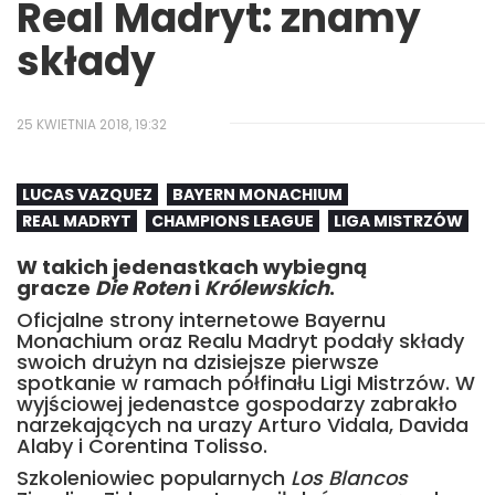
Real Madryt: znamy
składy
25 KWIETNIA 2018, 19:32
LUCAS VAZQUEZ
BAYERN MONACHIUM
REAL MADRYT
CHAMPIONS LEAGUE
LIGA MISTRZÓW
W takich jedenastkach wybiegną
gracze
Die Roten
i
Królewskich
.
Oficjalne strony internetowe Bayernu
Monachium oraz Realu Madryt podały składy
swoich drużyn na dzisiejsze pierwsze
spotkanie w ramach półfinału Ligi Mistrzów. W
wyjściowej jedenastce gospodarzy zabrakło
narzekających na urazy Arturo Vidala, Davida
Alaby i Corentina Tolisso.
Szkoleniowiec popularnych
Los Blancos