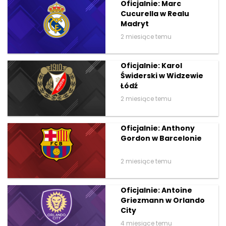
Oficjalnie: Marc
Cucurella w Realu
Madryt
2 miesiące temu
Oficjalnie: Karol
Świderski w Widzewie
Łódź
2 miesiące temu
Oficjalnie: Anthony
Gordon w Barcelonie
2 miesiące temu
Oficjalnie: Antoine
Griezmann w Orlando
City
4 miesiące temu