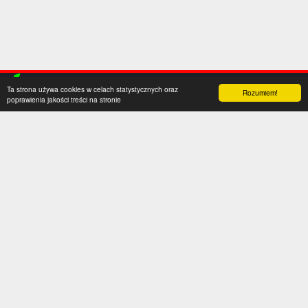
Ta strona używa cookies w celach statystycznych oraz
Rozumiem!
poprawienia jakości treści na stronie
Kategorie
Serwis
Transfery
O nas
Polska
Współpraca
Anglia
Kontakt
Hiszpania
Polityka prywatności
Niemcy
Social media
Włochy
Francja
Inne
Liga Mistrzów