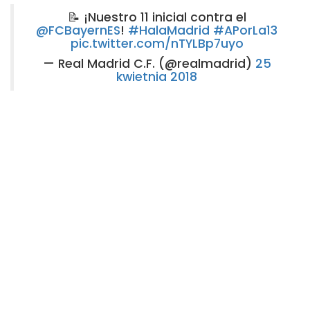
📝 ¡Nuestro 11 inicial contra el
@FCBayernES
!
#HalaMadrid
#APorLa13
pic.twitter.com/nTYLBp7uyo
— Real Madrid C.F. (@realmadrid)
25
kwietnia 2018