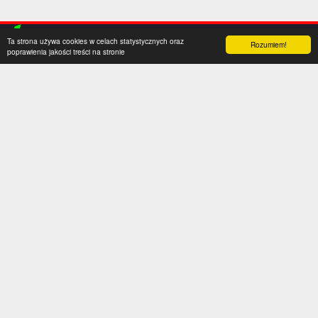
Ta strona używa cookies w celach statystycznych oraz
Rozumiem!
poprawienia jakości treści na stronie
Kategorie
Serwis
Transfery
O nas
Polska
Współpraca
Anglia
Kontakt
Hiszpania
Polityka prywatności
Niemcy
Social media
Włochy
Francja
Inne
Liga Mistrzów
Liga Europy
Reprezentacje