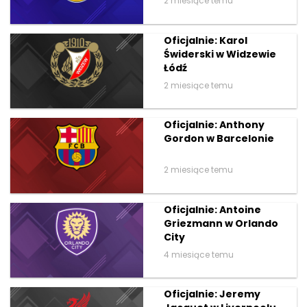
2 miesiące temu
Oficjalnie: Karol
Świderski w Widzewie
Łódź
2 miesiące temu
Oficjalnie: Anthony
Gordon w Barcelonie
2 miesiące temu
Oficjalnie: Antoine
Griezmann w Orlando
City
4 miesiące temu
Oficjalnie: Jeremy