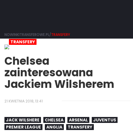
NOWINKITRANSFEROWE.PL/
TRANSFERY
TRANSFERY
Chelsea
zainteresowana
Jackiem Wilsherem
21 KWIETNIA 2018, 13:41
JACK WILSHERE
CHELSEA
ARSENAL
JUVENTUS
PREMIER LEAGUE
ANGLIA
TRANSFERY