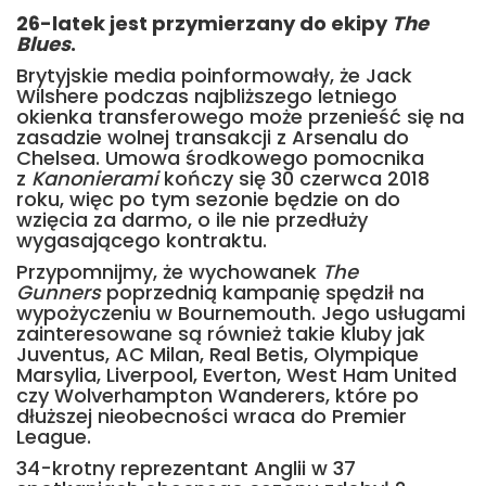
26-latek jest przymierzany do ekipy
The
Blues
.
Brytyjskie media poinformowały, że Jack
Wilshere podczas najbliższego letniego
okienka transferowego może przenieść się na
zasadzie wolnej transakcji z Arsenalu do
Chelsea. Umowa środkowego pomocnika
z
Kanonierami
kończy się 30 czerwca 2018
roku, więc po tym sezonie będzie on do
wzięcia za darmo, o ile nie przedłuży
wygasającego kontraktu.
Przypomnijmy, że wychowanek
The
Gunners
poprzednią kampanię spędził na
wypożyczeniu w Bournemouth. Jego usługami
zainteresowane są również takie kluby jak
Juventus, AC Milan, Real Betis, Olympique
Marsylia, Liverpool, Everton, West Ham United
czy Wolverhampton Wanderers, które po
dłuższej nieobecności wraca do Premier
League.
34-krotny reprezentant Anglii w 37