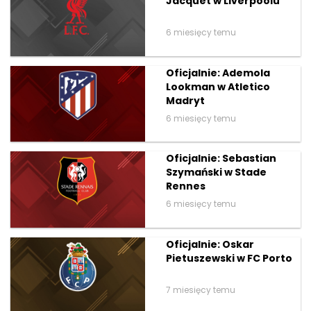
Jacquet w Liverpoolu
6 miesięcy temu
Oficjalnie: Ademola
Lookman w Atletico
Madryt
6 miesięcy temu
Oficjalnie: Sebastian
Szymański w Stade
Rennes
6 miesięcy temu
Oficjalnie: Oskar
Pietuszewski w FC Porto
7 miesięcy temu