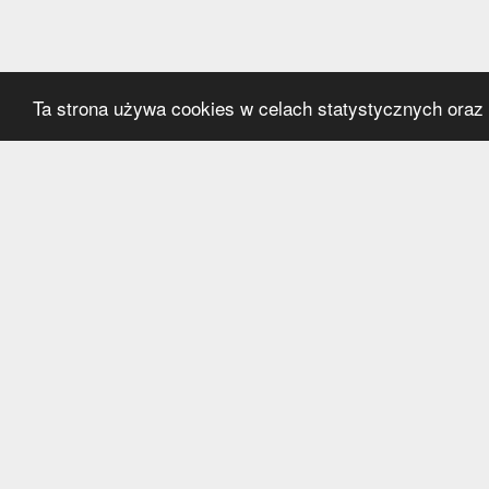
Ta strona używa cookies w celach statystycznych oraz p
Kategorie
Serwi
Transfery
O nas
Polska
Współ
Anglia
Kontak
Hiszpania
Polityk
Niemcy
Włochy
Francja
Inne
Liga Mistrzów
Liga Europy