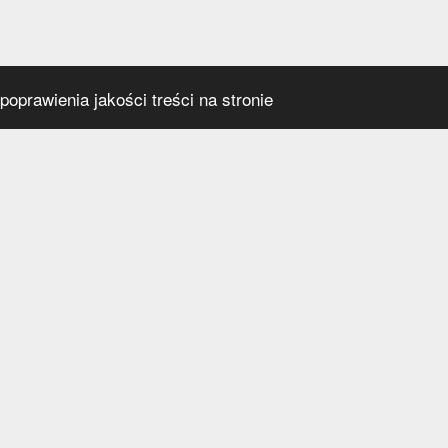
oprawienia jakości treści na stronie
s
Social media
praca
t
a prywatności