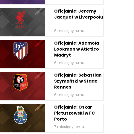
Oficjalnie: Jeremy
Jacquet w Liverpoolu
6 miesięcy temu
Oficjalnie: Ademola
Lookman w Atletico
Madryt
6 miesięcy temu
Oficjalnie: Sebastian
Szymański w Stade
Rennes
6 miesięcy temu
Oficjalnie: Oskar
Pietuszewski w FC
Porto
7 miesięcy temu