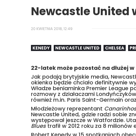
Newcastle United
20 KWIETNIA 2018, 12:49
KENEDY
NEWCASTLE UNITED
CHELSEA
PR
22-latek może pozostać na dłużej w
Jak podają brytyjskie media, Newcastl
okienka będzie chciało definitywnie w
Władze beniaminka Premier League po
rozmowy z działaczami Londyńczyków. U
również m.in. Paris Saint-Germain or
Młodzieżowy reprezentant
Canarinho
Newcastle United, gdzie radzi sobie z
występował jeszcze w Watfordzie. Ut
Blues
trafił w 2012 roku za 8 milionów 
Robert Kenedy w 15 spotkaniach obecnej 