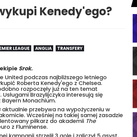
 wykupi Kenedy'ego?
EMIER LEAGUE
ANGLIA
TRANSFERY
 ekipie
Srok
.
e United podczas najbliższego letniego
ykupić Roberta Kenedy'ego z Chelsea.
dobno rozpoczęły już na ten temat
sługami Brazylijczyka interesują się
az Bayern Monachium.
s
aktualnie przebywa na wypożyczeniu w
nakomicie. Wcześniej na takiej samej zasadzie
alentowany piłkarz do akademii
The
euro z Fluminense.
kampanii strzelił 3 gole i zaliczył 5 asyst.