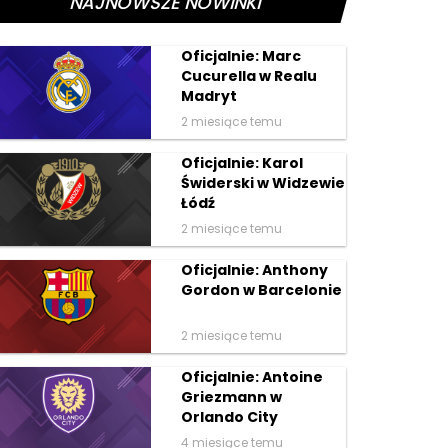
NAJNOWSZE NOWINKI
Oficjalnie: Marc
Cucurella w Realu
Madryt
2 miesiące temu
Oficjalnie: Karol
Świderski w Widzewie
Łódź
2 miesiące temu
Oficjalnie: Anthony
Gordon w Barcelonie
2 miesiące temu
Oficjalnie: Antoine
Griezmann w
Orlando City
4 miesiące temu