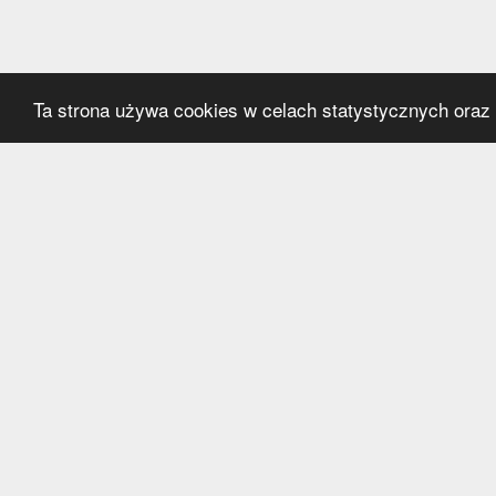
Ta strona używa cookies w celach statystycznych oraz p
Kategorie
Serwi
Transfery
O nas
Polska
Współ
Anglia
Kontak
Hiszpania
Polityk
Niemcy
Włochy
Francja
Inne
Liga Mistrzów
Liga Europy