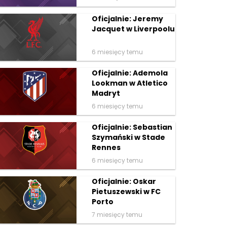
Oficjalnie: Jeremy
Jacquet w Liverpoolu
6 miesięcy temu
Oficjalnie: Ademola
Lookman w Atletico
Madryt
6 miesięcy temu
Oficjalnie: Sebastian
Szymański w Stade
Rennes
6 miesięcy temu
Oficjalnie: Oskar
Pietuszewski w FC
Porto
7 miesięcy temu