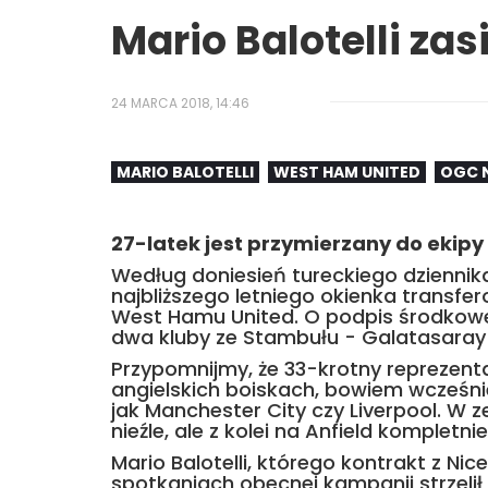
Mario Balotelli za
24 MARCA 2018, 14:46
MARIO BALOTELLI
WEST HAM UNITED
OGC 
27-latek jest przymierzany do ekipy
Według doniesień tureckiego dziennika
najbliższego letniego okienka transf
West Hamu United. O podpis środkow
dwa kluby ze Stambułu - Galatasaray 
Przypomnijmy, że 33-krotny reprezent
angielskich boiskach, bowiem wcześnie
jak Manchester City czy Liverpool. W 
nieźle, ale z kolei na Anfield kompletni
Mario Balotelli, którego kontrakt z Ni
spotkaniach obecnej kampanii strzelił 2