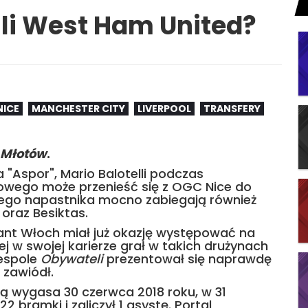
sili West Ham United?
NICE
MANCHESTER CITY
LIVERPOOL
TRANSFERY
Młotów
.
 "Aspor", Mario Balotelli podczas
erowego może przenieść się z OGC Nice do
ego napastnika mocno zabiegają również
oraz Besiktas.
ant Włoch miał już okazję występować na
j w swojej karierze grał w takich drużynach
zespole
Obywateli
prezentował się naprawdę
e zawiódł.
ceą wygasa 30 czerwca 2018 roku, w 31
2 bramki i zaliczył 1 asystę. Portal