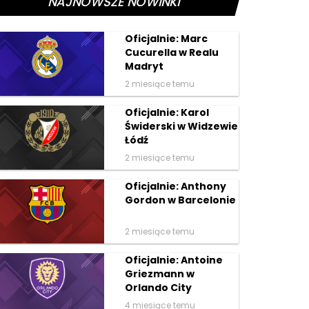
NAJNOWSZE NOWINKI
Oficjalnie: Marc
Cucurella w Realu
Madryt
2 miesiące temu
Oficjalnie: Karol
Świderski w Widzewie
Łódź
2 miesiące temu
Oficjalnie: Anthony
Gordon w Barcelonie
2 miesiące temu
Oficjalnie: Antoine
Griezmann w
Orlando City
4 miesiące temu