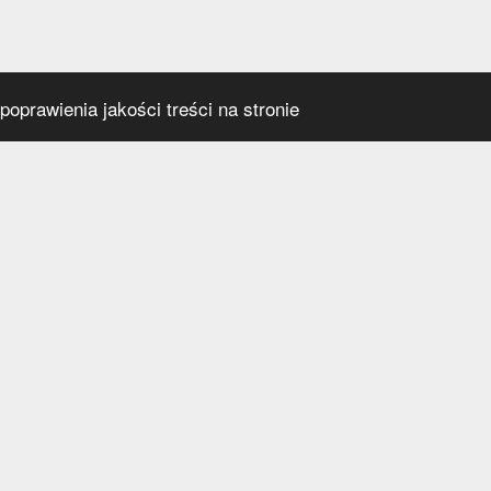
oprawienia jakości treści na stronie
s
Social media
praca
t
a prywatności