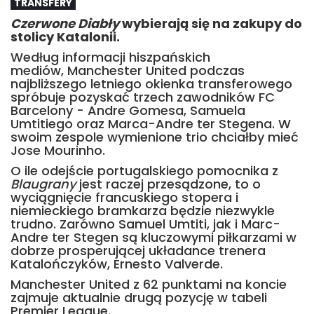
TRANSFERY
Czerwone Diabły
wybierają się na zakupy do
stolicy Katalonii.
Według informacji hiszpańskich
mediów, Manchester United podczas
najbliższego letniego okienka transferowego
spróbuje pozyskać trzech zawodników FC
Barcelony - Andre Gomesa, Samuela
Umtitiego oraz Marca-Andre ter Stegena. W
swoim zespole wymienione trio chciałby mieć
Jose Mourinho.
O ile odejście portugalskiego pomocnika z
Blaugrany
jest raczej przesądzone, to o
wyciągnięcie francuskiego stopera i
niemieckiego bramkarza będzie niezwykle
trudno. Zarówno Samuel Umtiti, jak i Marc-
Andre ter Stegen są kluczowymi piłkarzami w
dobrze prosperującej układance trenera
Katalończyków, Ernesto Valverde.
Manchester United z 62 punktami na koncie
zajmuje aktualnie drugą pozycję w tabeli
Premier League.