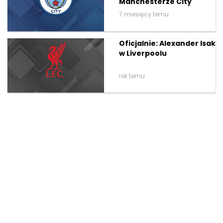
Manchesterze City
7 miesięcy temu
Oficjalnie: Alexander Isak
w Liverpoolu
rok temu