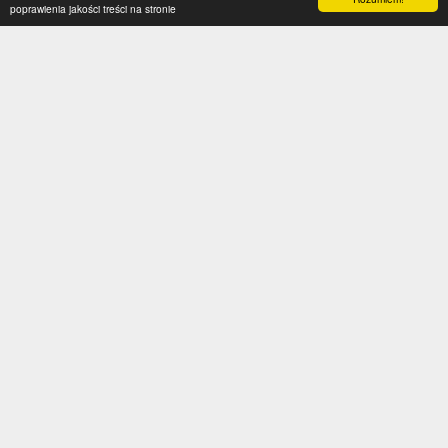
poprawienia jakości treści na stronie
Kategorie
Serwis
Transfery
O nas
Polska
Współpraca
Anglia
Kontakt
Hiszpania
Polityka prywatności
Niemcy
Social media
Włochy
Francja
Inne
Liga Mistrzów
Liga Europy
Reprezentacje