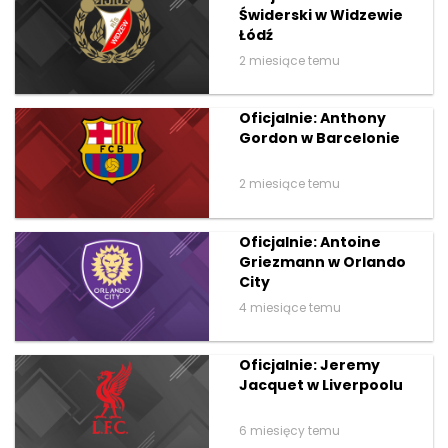
Świderski w Widzewie
Łódź
2 miesiące temu
Oficjalnie: Anthony
Gordon w Barcelonie
2 miesiące temu
Oficjalnie: Antoine
Griezmann w Orlando
City
4 miesiące temu
Oficjalnie: Jeremy
Jacquet w Liverpoolu
6 miesięcy temu