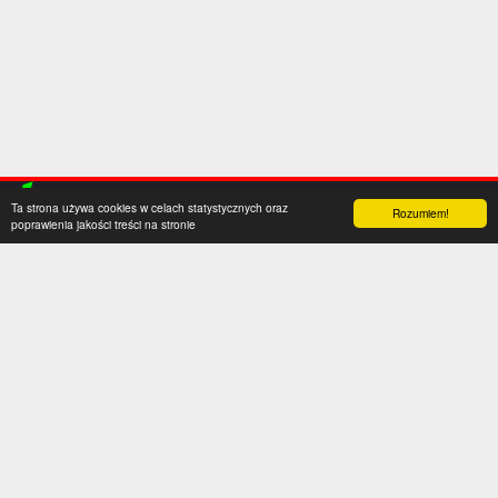
Ta strona używa cookies w celach statystycznych oraz
Rozumiem!
poprawienia jakości treści na stronie
Kategorie
Serwis
Transfery
O nas
Polska
Współpraca
Anglia
Kontakt
Hiszpania
Polityka prywatności
Niemcy
Social media
Włochy
Francja