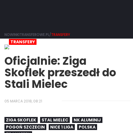
NOWINKITRANSFEROWE.PL/
TRANSFERY
TRANSFERY
Oficjalnie: Ziga
Skoflek przeszedł do
Stali Mielec
05 MARCA 2018, 08:21
ZIGA SKOFLEK
STAL MIELEC
NK ALUMINIJ
POGOŃ SZCZECIN
NICE 1 LIGA
POLSKA