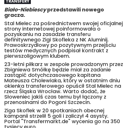
TRANSFERY
Biało-Niebiescy
przedstawili nowego
gracza.
Stal Mielec za pośrednictwem swojej oficjalnej
strony internetowej poinformowała o
pozyskaniu na zasadzie transferu
definitywnego Zigi Skofleka z NK Aluminij.
Prawoskrzydłowy po pozytywnym przejściu
testów medycznych podpisał kontrakt z
pierwszoligowym klubem.
23-letni piłkarz w zespole prowadzonym przez
Zbigniewa Smółkę będzie miał za zadanie
zastąpić dotychczasowego kapitana
Mateusza Cholewiaka, który w ostatnim dniu
okienka transferowego opuścił Stal Mielec na
rzecz Śląska Wrocław. Warto dodać, że
Słoweniec jakiś czas temu był łączony z
przenosinami do Pogoni Szczecin.
Ziga Skoflek w 20 spotkaniach obecnej
kampanii strzelił 5 goli i zaliczył 4 asysty.
Portal "Transfermarkt.de" wycenia go na 350
tysięcy euro.