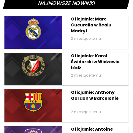
NAJNOWSZE NOWINKI
Oficjalnie: Marc
Cucurella w Realu
Madryt
2 miesiące temu
Oficjalnie: Karol
Świderski w Widzewie
Łódź
2 miesiące temu
Oficjalnie: Anthony
Gordon w Barcelonie
2 miesiące temu
Oficjalnie: Antoine