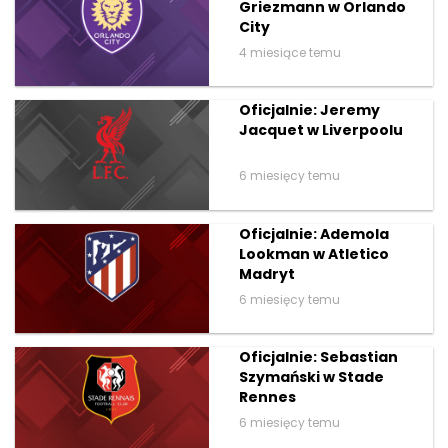
Griezmann w Orlando
City
4 miesiące temu
Oficjalnie: Jeremy
Jacquet w Liverpoolu
6 miesięcy temu
Oficjalnie: Ademola
Lookman w Atletico
Madryt
6 miesięcy temu
Oficjalnie: Sebastian
Szymański w Stade
Rennes
6 miesięcy temu