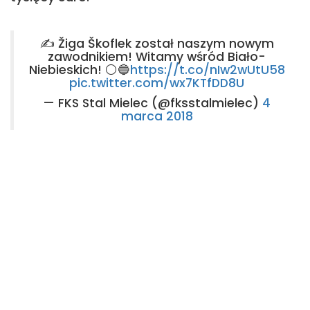
✍️ Žiga Škoflek został naszym nowym
zawodnikiem! Witamy wśród Biało-
Niebieskich! ⚪🔵
https://t.co/nIw2wUtU58
pic.twitter.com/wx7KTfDD8U
— FKS Stal Mielec (@fksstalmielec)
4
marca 2018