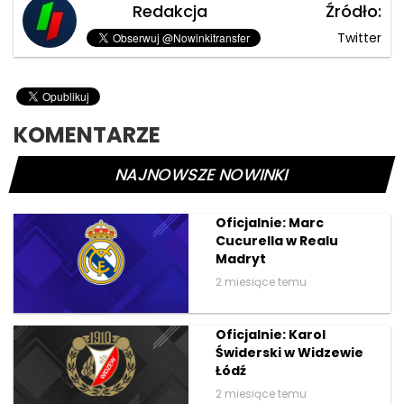
Redakcja
Źródło:
Twitter
KOMENTARZE
NAJNOWSZE NOWINKI
Oficjalnie: Marc
Cucurella w Realu
Madryt
2 miesiące temu
Oficjalnie: Karol
Świderski w Widzewie
Łódź
2 miesiące temu