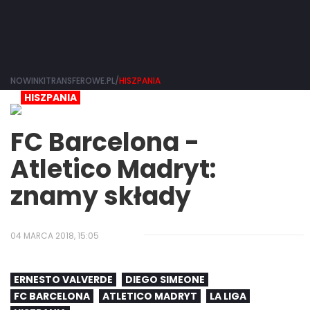
NOWINKITRANSFEROWE.PL/
HISZPANIA
HISZPANIA
FC Barcelona -
Atletico Madryt:
znamy składy
04 MARCA 2018, 15:05
ERNESTO VALVERDE
DIEGO SIMEONE
FC BARCELONA
ATLETICO MADRYT
LA LIGA