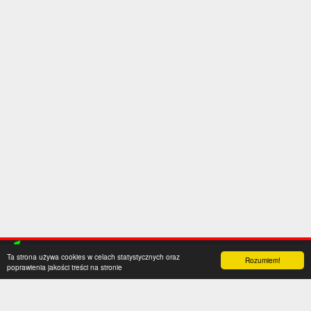
Ta strona używa cookies w celach statystycznych oraz
Rozumiem!
poprawienia jakości treści na stronie
Kategorie
Serwis