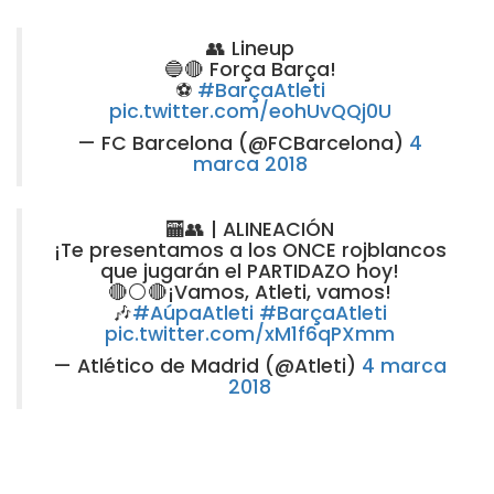
👥 Lineup
🔵🔴 Força Barça!
⚽️
#BarçaAtleti
pic.twitter.com/eohUvQQj0U
— FC Barcelona (@FCBarcelona)
4
marca 2018
🏧👥 | ALINEACIÓN
¡Te presentamos a los ONCE rojblancos
que jugarán el PARTIDAZO hoy!
🔴⚪️🔴¡Vamos, Atleti, vamos!
🎶
#AúpaAtleti
#BarçaAtleti
pic.twitter.com/xM1f6qPXmm
— Atlético de Madrid (@Atleti)
4 marca
2018