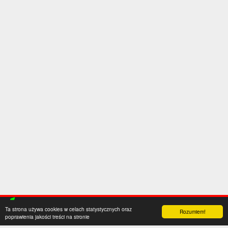
Ta strona używa cookies w celach statystycznych oraz
Rozumiem!
poprawienia jakości treści na stronie