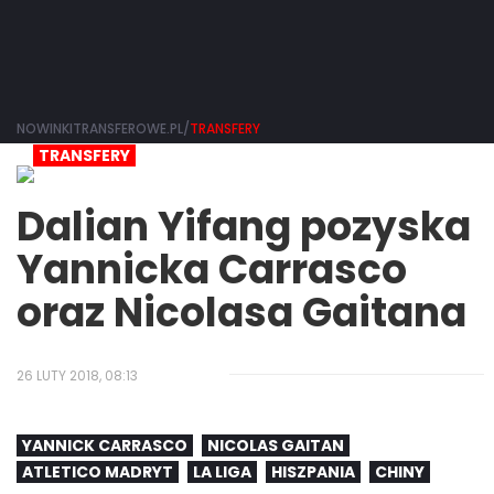
NOWINKITRANSFEROWE.PL/
TRANSFERY
TRANSFERY
Dalian Yifang pozyska
Yannicka Carrasco
oraz Nicolasa Gaitana
26 LUTY 2018, 08:13
YANNICK CARRASCO
NICOLAS GAITAN
ATLETICO MADRYT
LA LIGA
HISZPANIA
CHINY