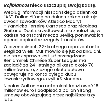
Rojiblancos
nieco uszczuplą swoją kadrę.
Według informacji hiszpańskiego dziennika
"AS", Dalian Yifang na dniach zakontraktuje
dwóch zawodników Atletico Madryt
- Yannicka Ferreirę Carrasco oraz Nicolasa
Gaitana. Duet skrzydłowych nie znalazł się w
kadrze na ostatni mecz z Sevillą, ponieważ ich
agenci dopinali szczegóły transferów.
O przenosinach 22-krotnego reprezentanta
Belgii za Wielki Mur mówiło się już od kilku dni,
ale teraz sprawa jest już przesądzona.
Beniaminek Chinese Super League ma
zapłacić za 24-letniego piłkarza około 70
milionów euro, z czego około połowa
powędruje na konto byłego klubu
lewoskrzydłowego, czyli AS Monaco.
Nicolas Gaitan ma natomiast kosztować 18
milionów euro i podpisać z Dalian Yifang
umowę obowiązującą przez najbliższe trzy
lata.