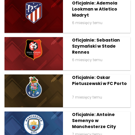
Oficjalnie: Ademola
Lookman w Atletico
Madryt
6 miesięcy temu
Oficjalnie: Sebastian
Szymański w Stade
Rennes
6 miesięcy temu
Oficjalnie: Oskar
Pietuszewski w FC Porto
7 miesięcy temu
Oficjalnie: Antoine
Semenyo w
Manchesterze City
7 miesięcy temu