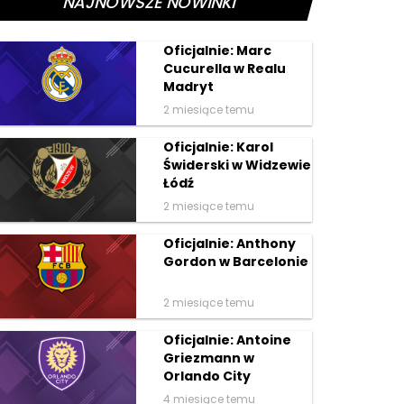
NAJNOWSZE NOWINKI
Oficjalnie: Marc
Cucurella w Realu
Madryt
2 miesiące temu
Oficjalnie: Karol
Świderski w Widzewie
Łódź
2 miesiące temu
Oficjalnie: Anthony
Gordon w Barcelonie
2 miesiące temu
Oficjalnie: Antoine
Griezmann w
Orlando City
4 miesiące temu