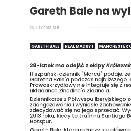
Gareth Bale na wyl
23 LUTY 2018, 13:51
GARETH BALE
REAL MADRYT
MANCHESTER 
28-latek ma odejść z ekipy
Królewsk
Hiszpański dziennik "Marca" podaje, ż
Garetha Bale'a podczas najbliższego 
Prawoskrzydłowy nie integruje się z re
układance Zinedine'a Zidane'a.
Dziennikarze z Półwyspu Iberyjskiego
zaangażowania i wyniosłe zachowanie
zdecydować się na jego sprzedać. W
2013 roku, kiedy to trafił na Santiago
Hotspur.
Gareth Bale, którego łączy się główni