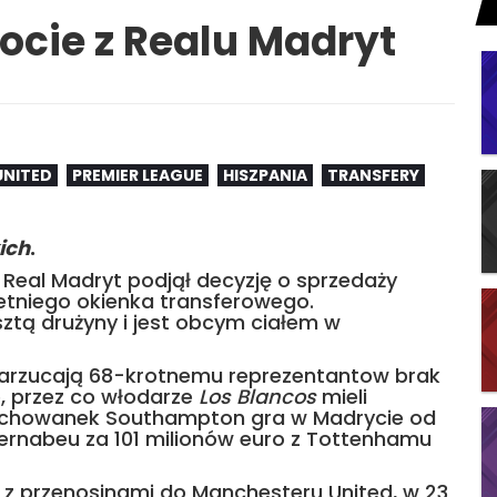
ocie z Realu Madryt
UNITED
PREMIER LEAGUE
HISZPANIA
TRANSFERY
ich
.
e Real Madryt podjął decyzję o sprzedaży
letniego okienka transferowego.
sztą drużyny i jest obcym ciałem w
 zarzucają 68-krotnemu reprezentantow brak
, przez co włodarze
Los Blancos
mieli
ychowanek Southampton gra w Madrycie od
 Bernabeu za 101 milionów euro z Tottenhamu
e z przenosinami do Manchesteru United, w 23