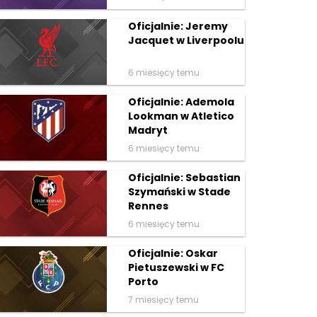
Oficjalnie: Jeremy
Jacquet w Liverpoolu
6 miesięcy temu
Oficjalnie: Ademola
Lookman w Atletico
Madryt
6 miesięcy temu
Oficjalnie: Sebastian
Szymański w Stade
Rennes
6 miesięcy temu
Oficjalnie: Oskar
Pietuszewski w FC
Porto
7 miesięcy temu