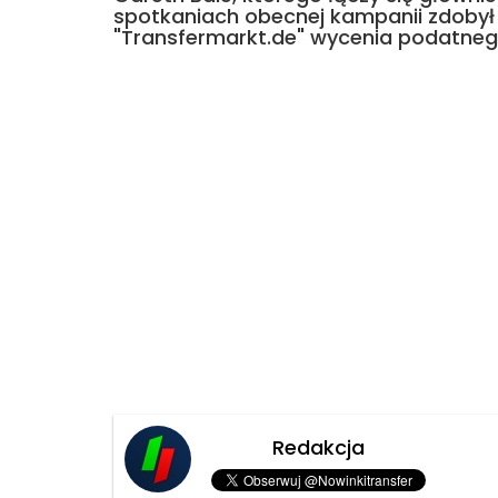
spotkaniach obecnej kampanii zdobył 9 g
"Transfermarkt.de" wycenia podatnego
Redakcja