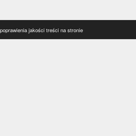
oprawienia jakości treści na stronie
s
Social media
praca
t
a prywatności