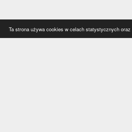
Ta strona używa cookies w celach statystycznych oraz p
Kategorie
Serwi
Transfery
O nas
Polska
Współ
Anglia
Kontak
Hiszpania
Polityk
Niemcy
Włochy
Francja
Inne
Liga Mistrzów
Liga Europy