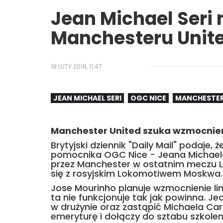
Jean Michael Seri 
Manchesteru Unit
18 LUTY 2018, 11:47
JEAN MICHAEL SERI
OGC NICE
MANCHESTER
Manchester United szuka wzmocnień 
Brytyjski dziennik "Daily Mail" podaje, ż
pomocnika OGC Nice - Jeana Michaela
przez Manchester w ostatnim meczu Li
się z rosyjskim Lokomotiwem Moskwa.
Jose Mourinho planuje wzmocnienie li
ta nie funkcjonuje tak jak powinna. Je
w drużynie oraz zastąpić Michaela Car
emeryturę i dołączy do sztabu szkole