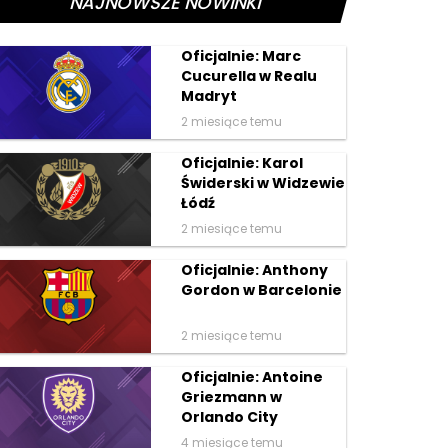
NAJNOWSZE NOWINKI
Oficjalnie: Marc
Cucurella w Realu
Madryt
2 miesiące temu
Oficjalnie: Karol
Świderski w Widzewie
Łódź
2 miesiące temu
Oficjalnie: Anthony
Gordon w Barcelonie
2 miesiące temu
Oficjalnie: Antoine
Griezmann w
Orlando City
4 miesiące temu