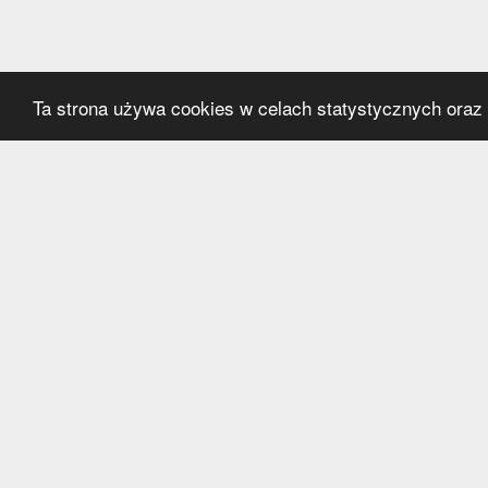
Ta strona używa cookies w celach statystycznych oraz p
Kategorie
Serwi
Transfery
O nas
Polska
Współ
Anglia
Kontak
Hiszpania
Polityk
Niemcy
Włochy
Francja
Inne
Liga Mistrzów
Liga Europy