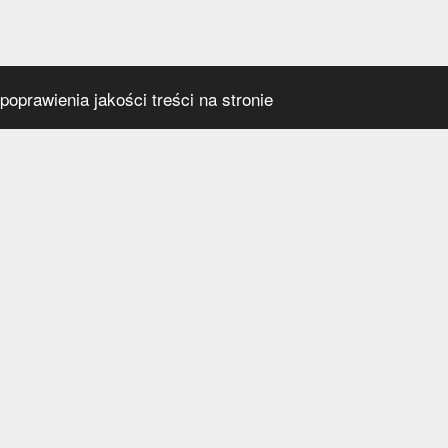
oprawienia jakości treści na stronie
s
Social media
praca
t
a prywatności