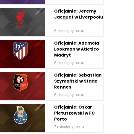
Oficjalnie: Jeremy
Jacquet w Liverpoolu
6 miesięcy temu
Oficjalnie: Ademola
Lookman w Atletico
Madryt
6 miesięcy temu
Oficjalnie: Sebastian
Szymański w Stade
Rennes
6 miesięcy temu
Oficjalnie: Oskar
Pietuszewski w FC
Porto
7 miesięcy temu