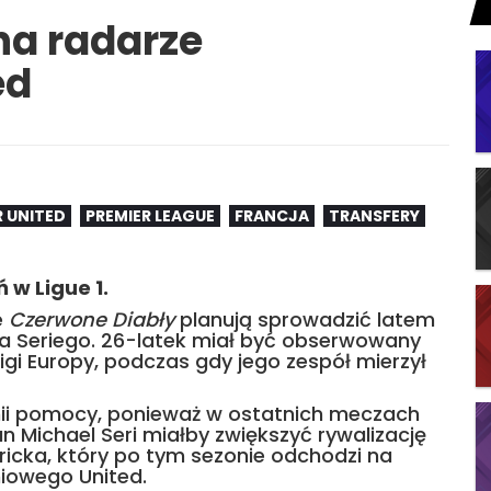
na radarze
ed
 UNITED
PREMIER LEAGUE
FRANCJA
TRANSFERY
w Ligue 1.
e
Czerwone Diabły
planują sprowadzić latem
 Seriego. 26-latek miał być obserwowany
gi Europy, podczas gdy jego zespół mierzył
nii pomocy, ponieważ w ostatnich meczach
an Michael Seri miałby zwiększyć rywalizację
ricka, który po tym sezonie odchodzi na
niowego United.