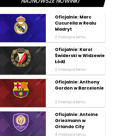
NAJNOWSZE NOWINKI
Oficjalnie: Marc
Cucurella w Realu
Madryt
2 miesiące temu
Oficjalnie: Karol
Świderski w Widzewie
Łódź
2 miesiące temu
Oficjalnie: Anthony
Gordon w Barcelonie
2 miesiące temu
Oficjalnie: Antoine
Griezmann w
Orlando City
4 miesiące temu