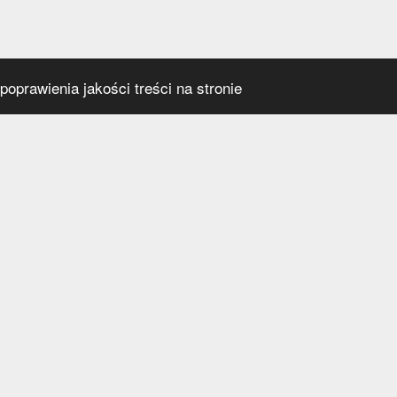
oprawienia jakości treści na stronie
s
Social media
praca
t
a prywatności