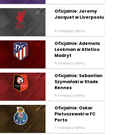
Oficjalnie: Jeremy
Jacquet w Liverpoolu
6 miesięcy temu
Oficjalnie: Ademola
Lookman w Atletico
Madryt
6 miesięcy temu
Oficjalnie: Sebastian
Szymański w Stade
Rennes
6 miesięcy temu
Oficjalnie: Oskar
Pietuszewski w FC
Porto
7 miesięcy temu