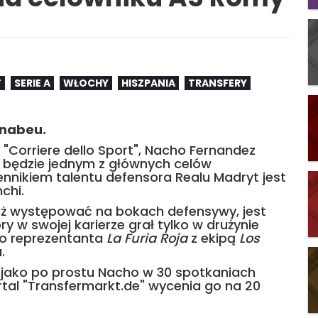
T
SERIE A
WŁOCHY
HISZPANIA
TRANSFERY
rnabeu.
"Corriere dello Sport", Nacho Fernandez
a będzie jednym z głównych celów
nnikiem talentu defensora Realu Madryt jest
chi.
ż występować na bokach defensywy, jest
ory w swojej karierze grał tylko w drużynie
ego reprezentanta
La Furia Roja
z ekipą
Los
.
y jako po prostu Nacho w 30 spotkaniach
rtal "Transfermarkt.de" wycenia go na 20