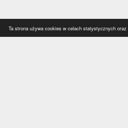
Ta strona używa cookies w celach statystycznych oraz p
Kategorie
Serwi
Transfery
O nas
Polska
Współ
Anglia
Kontak
Hiszpania
Polityk
Niemcy
Włochy
Francja
Inne
Liga Mistrzów
Liga Europy