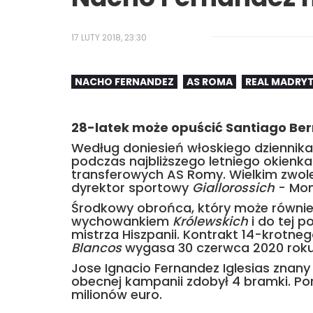
17 LUTY 2018, 23:30
NACHO FERNANDEZ
AS ROMA
REAL MADRY
28-latek może opuścić Santiago Be
Według doniesień włoskiego dziennika 
podczas najbliższego letniego okienk
transferowych AS Romy. Wielkim zwole
dyrektor sportowy
Giallorossich
- Mon
Środkowy obrońca, który może równie
wychowankiem
Królewskich
i do tej p
mistrza Hiszpanii. Kontrakt 14-krotn
Blancos
wygasa 30 czerwca 2020 roku
Jose Ignacio Fernandez Iglesias znan
obecnej kampanii zdobył 4 bramki. Po
milionów euro.