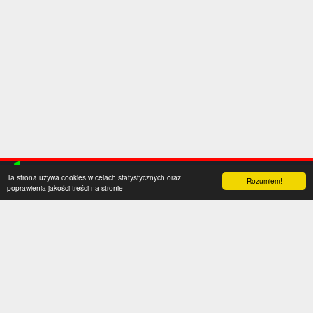
Ta strona używa cookies w celach statystycznych oraz
Rozumiem!
poprawienia jakości treści na stronie
Kategorie
Serwis
Transfery
O nas
Polska
Współpraca
Anglia
Kontakt
Hiszpania
Polityka prywatności