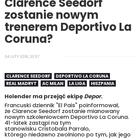
Clarence Seedorf
zostanie nowym
trenerem Deportivo La
Coruna?
04 LUTY 2018, 20:57
CLARENCE SEEDORF
DEPORTIVO LA CORUNA
REAL MADRYT
AC MILAN
LA LIGA
HISZPANIA
Holender ma przejąć ekipę
Depor
.
Francuski dziennik "El Pais" poinformował,
że Clarence Seedorf zostanie mianowany
nowym szkoleniowcem Deportivo La Coruna.
41-latek zastąpi na tym
stanowisku Cristobala Parralo,
którego niedawno zwolniono po tym, jak jego