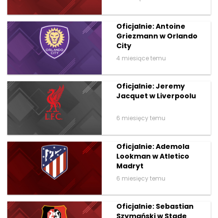
Oficjalnie: Antoine
Griezmann w Orlando
City
4 miesiące temu
Oficjalnie: Jeremy
Jacquet w Liverpoolu
6 miesięcy temu
Oficjalnie: Ademola
Lookman w Atletico
Madryt
6 miesięcy temu
Oficjalnie: Sebastian
Szymański w Stade