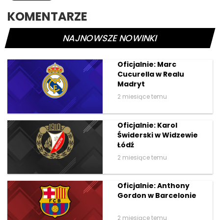
KOMENTARZE
NAJNOWSZE NOWINKI
Oficjalnie: Marc
Cucurella w Realu
Madryt
2 miesiące temu
Oficjalnie: Karol
Świderski w Widzewie
Łódź
2 miesiące temu
Oficjalnie: Anthony
Gordon w Barcelonie
2 miesiące temu