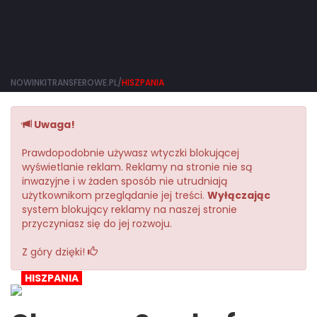
NOWINKITRANSFEROWE.PL/
HISZPANIA
Uwaga!
Prawdopodobnie używasz wtyczki blokującej
wyświetlanie reklam. Reklamy na stronie nie są
inwazyjne i w żaden sposób nie utrudniają
użytkownikom przeglądanie jej treści.
Wyłączając
system blokujący reklamy na naszej stronie
przyczyniasz się do jej rozwoju.
Z góry dzięki!
HISZPANIA