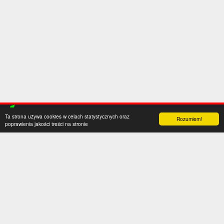
Ta strona używa cookies w celach statystycznych oraz
Rozumiem!
poprawienia jakości treści na stronie
Kategorie
Serwis
Transfery
O nas
Polska
Współpraca
Anglia
Kontakt
Hiszpania
Polityka prywatności
Niemcy