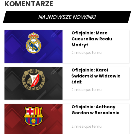
KOMENTARZE
NAJNOWSZE NOWINKI
Oficjalnie: Marc
Cucurella w Realu
Madryt
2 miesiące temu
Oficjalnie: Karol
Świderski w Widzewie
Łódź
2 miesiące temu
Oficjalnie: Anthony
Gordon w Barcelonie
2 miesiące temu