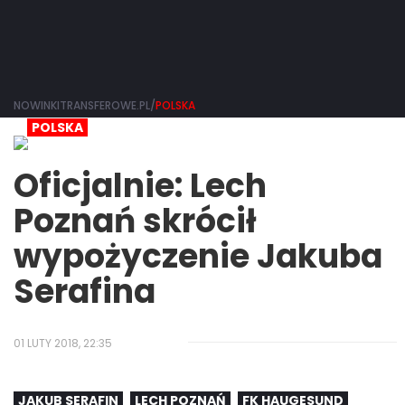
NOWINKITRANSFEROWE.PL/
POLSKA
POLSKA
Oficjalnie: Lech
Poznań skrócił
wypożyczenie Jakuba
Serafina
01 LUTY 2018, 22:35
JAKUB SERAFIN
LECH POZNAŃ
FK HAUGESUND