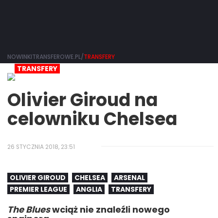
NOWINKITRANSFEROWE.PL/
TRANSFERY
TRANSFERY
Olivier Giroud na
celowniku Chelsea
26 STYCZNIA 2018, 23:51
OLIVIER GIROUD
CHELSEA
ARSENAL
PREMIER LEAGUE
ANGLIA
TRANSFERY
The Blues
wciąż nie znaleźli nowego