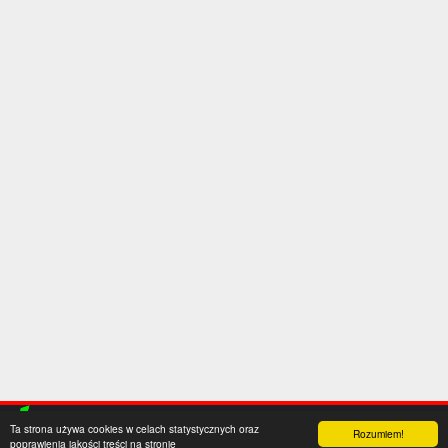
Ta strona używa cookies w celach statystycznych oraz
Rozumiem!
poprawienia jakości treści na stronie