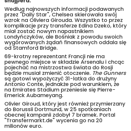
snajpera.
Według najnowszych informacji podawanych
przez "Daily Star", Chelsea skierowała swój
wzrok na Oliviera Girouda. Wszystko to przez
komplikacje przy transferze Edina Dzeko, który
miał zostać nowym napastnikiem
Londyńczyków, ale Bośniak z powodu swoich
wygórowanych żądań finansowych oddala się
od Stamford Bridge.
69-krotny reprezentant Francji nie ma
pewnego miejsce w składzie Arsenalu i chcąc
pojechać na mistrzostwa świata do Rosji
będzie musiał zmienić otoczenie.
The Gunners
są gotowi wypożyczyć 31-latka do drużyny
Antonio Conte, jednakże pod warunkiem, że
na Emirates Stadium przeniesie się Pierre-
Emerick Aubameyang.
Olivier Giroud, który jest również przymierzany
do Borussii Dortmund, w 25 spotkaniach
obecnej kampanii zdobył 7 bramek. Portal
"Transfermarkt.de" wycenia go na 20
milionów euro.