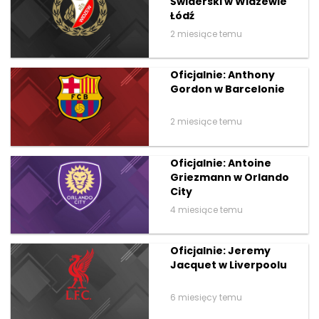
Świderski w Widzewie
Łódź
2 miesiące temu
Oficjalnie: Anthony
Gordon w Barcelonie
2 miesiące temu
Oficjalnie: Antoine
Griezmann w Orlando
City
4 miesiące temu
Oficjalnie: Jeremy
Jacquet w Liverpoolu
6 miesięcy temu