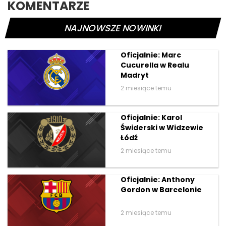
KOMENTARZE
NAJNOWSZE NOWINKI
Oficjalnie: Marc
Cucurella w Realu
Madryt
2 miesiące temu
Oficjalnie: Karol
Świderski w Widzewie
Łódź
2 miesiące temu
Oficjalnie: Anthony
Gordon w Barcelonie
2 miesiące temu