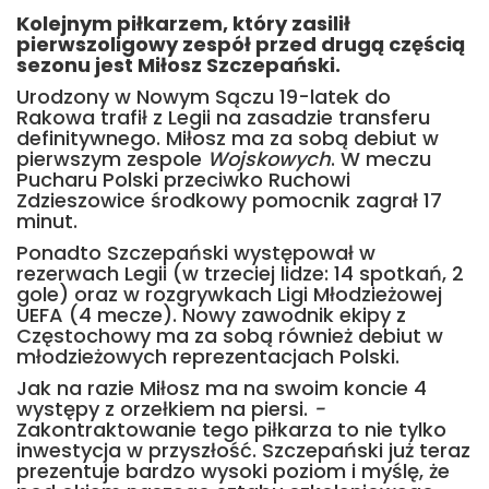
Kolejnym piłkarzem, który zasilił
pierwszoligowy zespół przed drugą częścią
sezonu jest Miłosz Szczepański.
Urodzony w Nowym Sączu 19-latek do
Rakowa trafił z Legii na zasadzie transferu
definitywnego. Miłosz ma za sobą debiut w
pierwszym zespole
Wojskowych
. W meczu
Pucharu Polski przeciwko Ruchowi
Zdzieszowice środkowy pomocnik zagrał 17
minut.
Ponadto Szczepański występował w
rezerwach Legii (w trzeciej lidze: 14 spotkań, 2
gole) oraz w rozgrywkach Ligi Młodzieżowej
UEFA (4 mecze). Nowy zawodnik ekipy z
Częstochowy ma za sobą również debiut w
młodzieżowych reprezentacjach Polski.
Jak na razie Miłosz ma na swoim koncie 4
występy z orzełkiem na piersi.
-
Zakontraktowanie tego piłkarza to nie tylko
inwestycja w przyszłość. Szczepański już teraz
prezentuje bardzo wysoki poziom i myślę, że