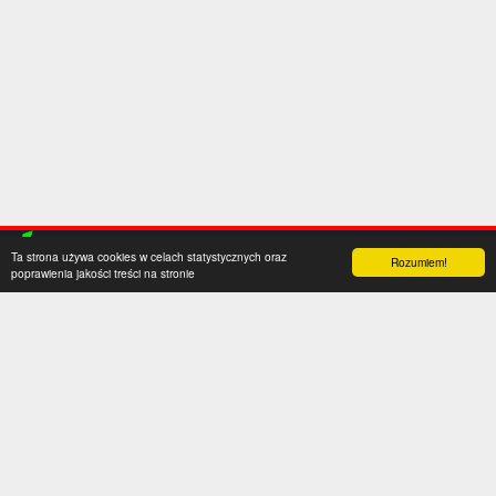
Ta strona używa cookies w celach statystycznych oraz
Rozumiem!
poprawienia jakości treści na stronie
Kategorie
Serwis
Transfery
O nas
Polska
Współpraca
Anglia
Kontakt
Hiszpania
Polityka prywatności
Niemcy