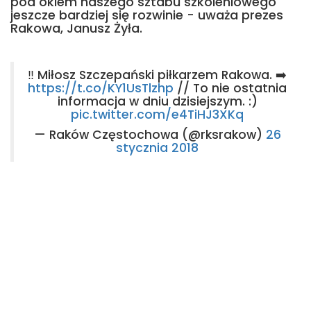
pod okiem naszego sztabu szkoleniowego
jeszcze bardziej się rozwinie - uważa prezes
Rakowa, Janusz Żyła.
‼️ Miłosz Szczepański piłkarzem Rakowa. ➡️
https://t.co/KY1UsTlzhp
// To nie ostatnia
informacja w dniu dzisiejszym. :)
pic.twitter.com/e4TiHJ3XKq
— Raków Częstochowa (@rksrakow)
26
stycznia 2018