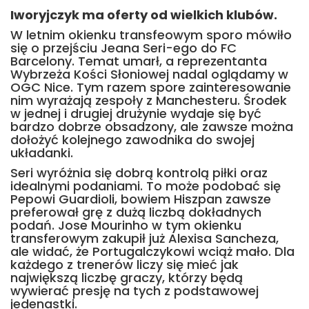
Iworyjczyk ma oferty od wielkich klubów.
W letnim okienku transfeowym sporo mówiło
się o przejściu Jeana Seri-ego do FC
Barcelony. Temat umarł, a reprezentanta
Wybrzeża Kości Słoniowej nadal oglądamy w
OGC Nice. Tym razem spore zainteresowanie
nim wyrażają zespoły z Manchesteru. Środek
w jednej i drugiej drużynie wydaje się być
bardzo dobrze obsadzony, ale zawsze można
dołożyć kolejnego zawodnika do swojej
układanki.
Seri wyróżnia się dobrą kontrolą piłki oraz
idealnymi podaniami. To może podobać się
Pepowi Guardioli, bowiem Hiszpan zawsze
preferował grę z dużą liczbą dokładnych
podań. Jose Mourinho w tym okienku
transferowym zakupił już Alexisa Sancheza,
ale widać, że Portugalczykowi wciąż mało. Dla
każdego z trenerów liczy się mieć jak
największą liczbę graczy, którzy będą
wywierać presję na tych z podstawowej
jedenastki.