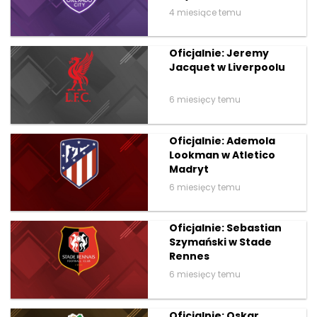
4 miesiące temu
Oficjalnie: Jeremy
Jacquet w Liverpoolu
6 miesięcy temu
Oficjalnie: Ademola
Lookman w Atletico
Madryt
6 miesięcy temu
Oficjalnie: Sebastian
Szymański w Stade
Rennes
6 miesięcy temu
Oficjalnie: Oskar