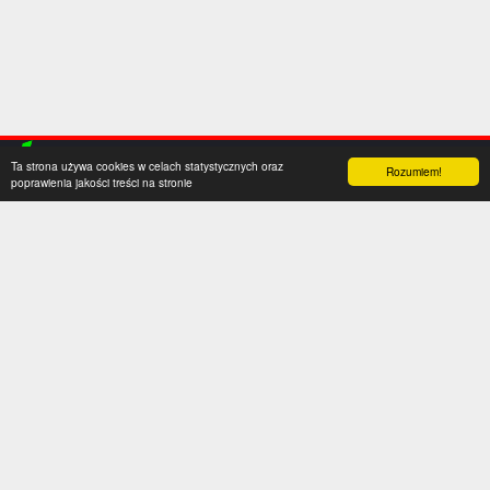
Ta strona używa cookies w celach statystycznych oraz
Rozumiem!
poprawienia jakości treści na stronie
Kategorie
Serwis
Transfery
O nas
Polska
Współpraca
Anglia
Kontakt
Hiszpania
Polityka prywatności
Niemcy
Social media
Włochy
Francja
Inne