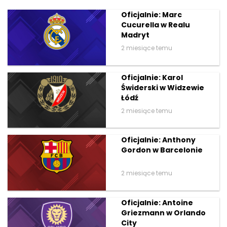
Oficjalnie: Marc
Cucurella w Realu
Madryt
2 miesiące temu
Oficjalnie: Karol
Świderski w Widzewie
Łódź
2 miesiące temu
Oficjalnie: Anthony
Gordon w Barcelonie
2 miesiące temu
Oficjalnie: Antoine
Griezmann w Orlando
City