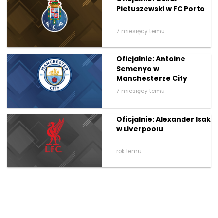
Pietuszewski w FC Porto
7 miesięcy temu
Oficjalnie: Antoine
Semenyo w
Manchesterze City
7 miesięcy temu
Oficjalnie: Alexander Isak
w Liverpoolu
rok temu