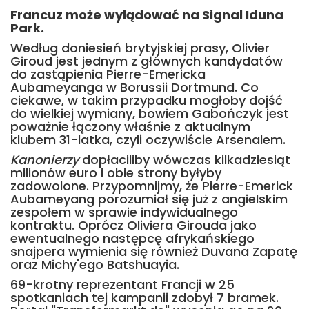
Francuz może wylądować na Signal Iduna
Park.
Według doniesień brytyjskiej prasy, Olivier
Giroud jest jednym z głównych kandydatów
do zastąpienia Pierre-Emericka
Aubameyanga w Borussii Dortmund. Co
ciekawe, w takim przypadku mogłoby dojść
do wielkiej wymiany, bowiem Gabończyk jest
poważnie łączony właśnie z aktualnym
klubem 31-latka, czyli oczywiście Arsenalem.
Kanonierzy
dopłaciliby wówczas kilkadziesiąt
milionów euro i obie strony byłyby
zadowolone. Przypomnijmy, że Pierre-Emerick
Aubameyang porozumiał się już z angielskim
zespołem w sprawie indywidualnego
kontraktu. Oprócz Oliviera Girouda jako
ewentualnego następcę afrykańskiego
snajpera wymienia się również Duvana Zapatę
oraz Michy'ego Batshuayia.
69-krotny reprezentant Francji w 25
spotkaniach tej kampanii zdobył 7 bramek.