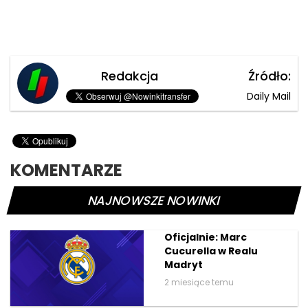
Redakcja
Źródło:
Daily Mail
KOMENTARZE
NAJNOWSZE NOWINKI
Oficjalnie: Marc
Cucurella w Realu
Madryt
2 miesiące temu