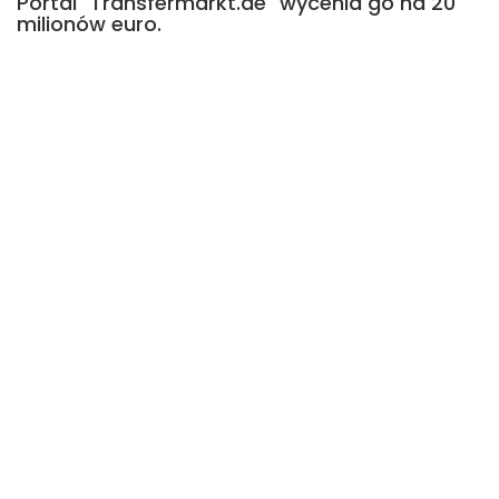
Portal "Transfermarkt.de" wycenia go na 20
milionów euro.