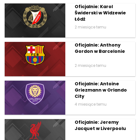
Oficjalnie: Karol
Świderski w Widzewie
Łódź
2 miesiące temu
Oficjalnie: Anthony
Gordon w Barcelonie
2 miesiące temu
Oficjalnie: Antoine
Griezmann w Orlando
City
4 miesiące temu
Oficjalnie: Jeremy
Jacquet w Liverpoolu