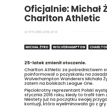
Oficjalnie: Michał
Charlton Athletic
22 STYCZNIA 2018, 20:13
MICHAŁ ŻYRO
WOLVERHAMPTON
CHARLTON
25-latek zmienił otoczenie.
Charlton Athletic za pośrednictwem swo
poinformował o pozyskaniu na zasadz
Wolverhampton Wanderers Michała Żyro
zatem na boiskach League One.
Pięciokrotny reprezentant Polski wys
stycznia 2016 roku, kiedy to trafił tam
Niestety już na początku swojej przy
kontuzji, która wyeliminowała go z gry