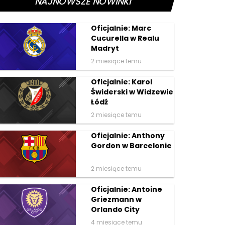
NAJNOWSZE NOWINKI
Oficjalnie: Marc
Cucurella w Realu
Madryt
2 miesiące temu
Oficjalnie: Karol
Świderski w Widzewie
Łódź
2 miesiące temu
Oficjalnie: Anthony
Gordon w Barcelonie
2 miesiące temu
Oficjalnie: Antoine
Griezmann w
Orlando City
4 miesiące temu