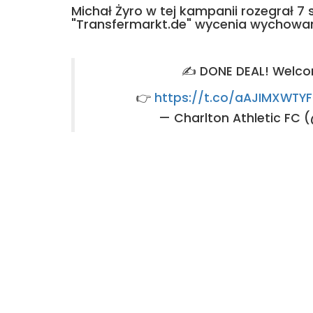
Michał Żyro w tej kampanii rozegrał 7 s
"Transfermarkt.de" wycenia wychow
✍️ DONE DEAL! Welcom
👉
https://t.co/aAJIMXWTYF
— Charlton Athletic FC 