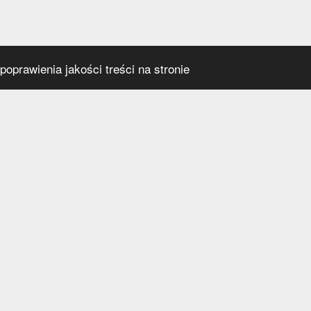
oprawienia jakości treści na stronie
s
Social media
praca
t
a prywatności