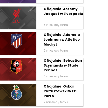
Oficjalnie: Jeremy
Jacquet w Liverpoolu
6 miesięcy temu
Oficjalnie: Ademola
Lookman w Atletico
Madryt
6 miesięcy temu
Oficjalnie: Sebastian
Szymański w Stade
Rennes
6 miesięcy temu
Oficjalnie: Oskar
Pietuszewski w FC
Porto
7 miesięcy temu