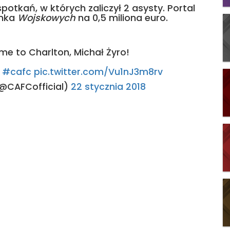
potkań, w których zaliczył 2 asysty. Portal
anka
Wojskowych
na 0,5 miliona euro.
e to Charlton, Michał Żyro!
#cafc
pic.twitter.com/Vu1nJ3m8rv
(@CAFCofficial)
22 stycznia 2018