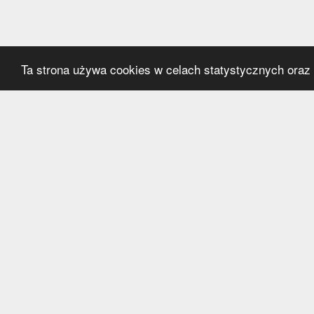
Ta strona używa cookies w celach statystycznych oraz p
Kategorie
Serwi
Transfery
O nas
Polska
Współ
Anglia
Kontak
Hiszpania
Polityk
Niemcy
Włochy
Francja
Inne
Liga Mistrzów
Liga Europy