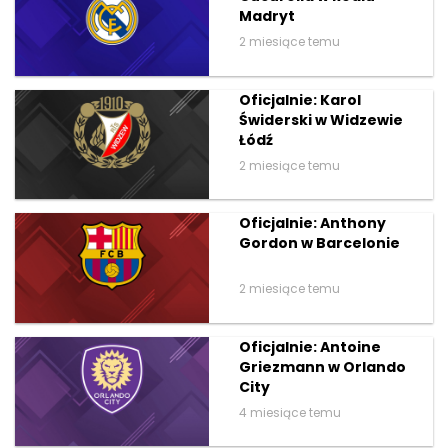
Madryt
2 miesiące temu
Oficjalnie: Karol
Świderski w Widzewie
Łódź
2 miesiące temu
Oficjalnie: Anthony
Gordon w Barcelonie
2 miesiące temu
Oficjalnie: Antoine
Griezmann w Orlando
City
4 miesiące temu