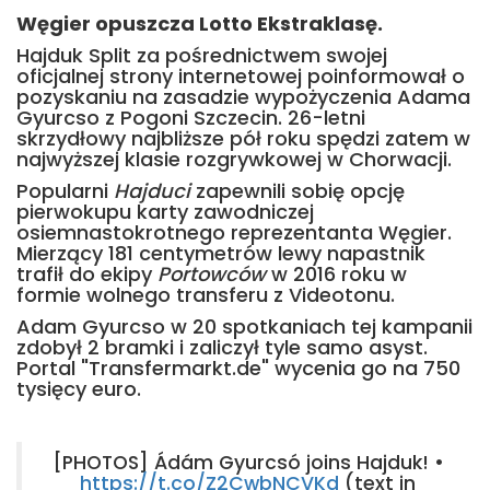
Węgier opuszcza Lotto Ekstraklasę.
Hajduk Split za pośrednictwem swojej
oficjalnej strony internetowej poinformował o
pozyskaniu na zasadzie wypożyczenia Adama
Gyurcso z Pogoni Szczecin. 26-letni
skrzydłowy najbliższe pół roku spędzi zatem w
najwyższej klasie rozgrywkowej w Chorwacji.
Popularni
Hajduci
zapewnili sobię opcję
pierwokupu karty zawodniczej
osiemnastokrotnego reprezentanta Węgier.
Mierzący 181 centymetrów lewy napastnik
trafił do ekipy
Portowców
w 2016 roku w
formie wolnego transferu z Videotonu.
Adam Gyurcso w 20 spotkaniach tej kampanii
zdobył 2 bramki i zaliczył tyle samo asyst.
Portal "Transfermarkt.de" wycenia go na 750
tysięcy euro.
[PHOTOS] Ádám Gyurcsó joins Hajduk! •
https://t.co/Z2CwbNCVKd
(text in