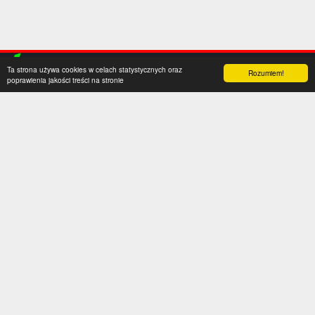
Ta strona używa cookies w celach statystycznych oraz
Rozumiem!
poprawienia jakości treści na stronie
Kategorie
Serwis
Transfery
O nas
Polska
Współpraca
Anglia
Kontakt
Hiszpania
Polityka prywatności
Niemcy
Social media
Włochy
Francja
Inne
Liga Mistrzów
Liga Europy