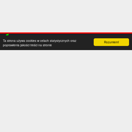
Ta strona używa cookies w celach statystycznych oraz
Rozumiem!
poprawienia jakości treści na stronie
Kategorie
Serwis
Transfery
O nas
Polska
Współpraca
Anglia
Kontakt
Hiszpania
Polityka prywatności
Niemcy
Social media
Włochy
Francja
Inne
Liga Mistrzów