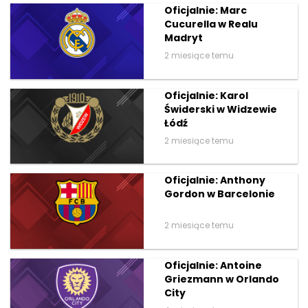
Oficjalnie: Marc
Cucurella w Realu
Madryt
2 miesiące temu
Oficjalnie: Karol
Świderski w Widzewie
Łódź
2 miesiące temu
Oficjalnie: Anthony
Gordon w Barcelonie
2 miesiące temu
Oficjalnie: Antoine
Griezmann w Orlando
City