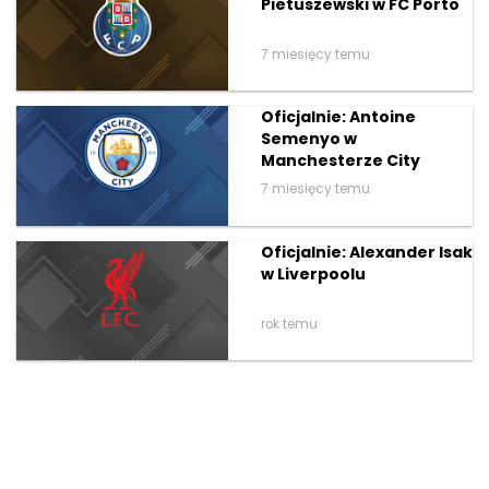
Pietuszewski w FC Porto
7 miesięcy temu
Oficjalnie: Antoine
Semenyo w
Manchesterze City
7 miesięcy temu
Oficjalnie: Alexander Isak
w Liverpoolu
rok temu