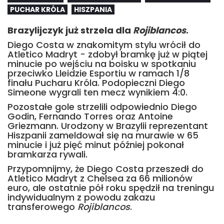
PUCHAR KRÓLA
HISZPANIA
Brazylijczyk już strzela dla
Rojiblancos
.
Diego Costa w znakomitym stylu wrócił do
Atletico Madryt - zdobył bramkę już w piątej
minucie po wejściu na boisku w spotkaniu
przeciwko Lleidzie Esportiu w ramach 1/8
finału Pucharu Króla. Podopieczni Diego
Simeone wygrali ten mecz wynikiem 4:0.
Pozostałe gole strzelili odpowiednio Diego
Godin, Fernando Torres oraz Antoine
Griezmann. Urodzony w Brazylii reprezentant
Hiszpanii zameldował się na murawie w 65
minucie i już pięć minut później pokonał
bramkarza rywali.
Przypomnijmy, że Diego Costa przeszedł do
Atletico Madryt z Chelsea za 66 milionów
euro, ale ostatnie pół roku spędził na treningu
indywidualnym z powodu zakazu
transferowego
Rojiblancos
.