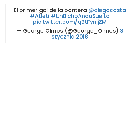
El primer gol de la pantera
@diegocosta
#Atleti
#UnBichoAndaSuelto
pic.twitter.com/qBtFynjjZM
— George Olmos (@George_Olmos)
3
stycznia 2018