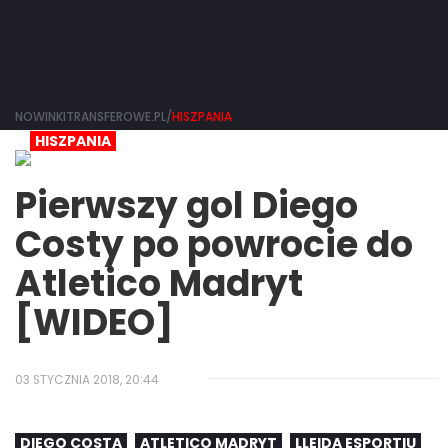
NOWINKITRANSFEROWE.PL/
HISZPANIA
HISZPANIA
Pierwszy gol Diego
Costy po powrocie do
Atletico Madryt
[WIDEO]
03 STYCZNIA 2018, 20:44
DIEGO COSTA
ATLETICO MADRYT
LLEIDA ESPORTIU