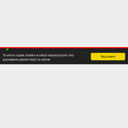
Ta strona używa cookies w celach statystycznych oraz
Rozumiem!
poprawienia jakości treści na stronie
Kategorie
Serwis
Transfery
O nas
Polska
Współpraca
Anglia
Kontakt
Hiszpania
Polityka prywatności
Niemcy
Social media
Włochy
Francja