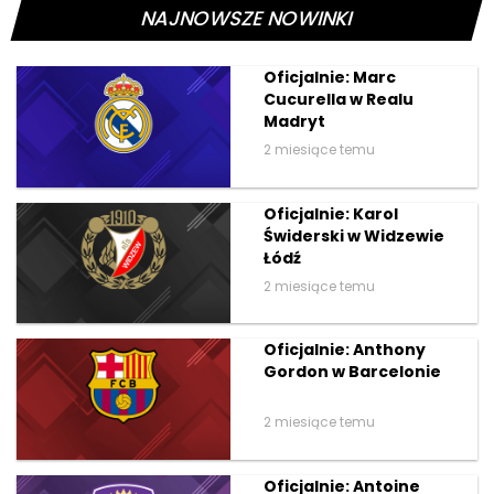
NAJNOWSZE NOWINKI
Oficjalnie: Marc
Cucurella w Realu
Madryt
2 miesiące temu
Oficjalnie: Karol
Świderski w Widzewie
Łódź
2 miesiące temu
Oficjalnie: Anthony
Gordon w Barcelonie
2 miesiące temu
Oficjalnie: Antoine