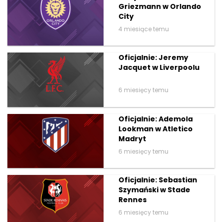
Griezmann w Orlando
City
4 miesiące temu
Oficjalnie: Jeremy
Jacquet w Liverpoolu
6 miesięcy temu
Oficjalnie: Ademola
Lookman w Atletico
Madryt
6 miesięcy temu
Oficjalnie: Sebastian
Szymański w Stade
Rennes
6 miesięcy temu