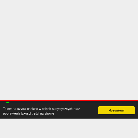
Ta strona używa cookies w celach statystycznych oraz
Rozumiem!
poprawienia jakości treści na stronie
Kategorie
Serwis