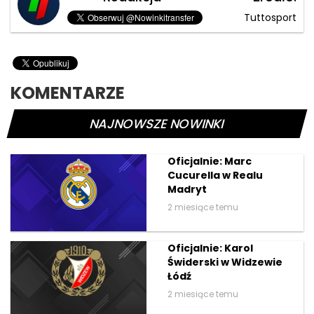
Tuttosport
KOMENTARZE
NAJNOWSZE NOWINKI
Oficjalnie: Marc
Cucurella w Realu
Madryt
2 miesiące temu
Oficjalnie: Karol
Świderski w Widzewie
Łódź
2 miesiące temu