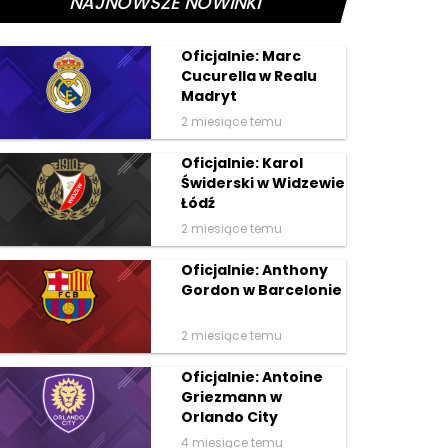
NAJNOWSZE NOWINKI
Oficjalnie: Marc
Cucurella w Realu
Madryt
2 miesiące temu
Oficjalnie: Karol
Świderski w Widzewie
Łódź
2 miesiące temu
Oficjalnie: Anthony
Gordon w Barcelonie
2 miesiące temu
Oficjalnie: Antoine
Griezmann w
Orlando City
4 miesiące temu