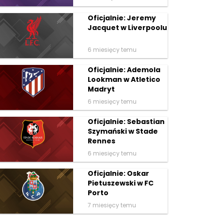
Oficjalnie: Jeremy
Jacquet w Liverpoolu
6 miesięcy temu
Oficjalnie: Ademola
Lookman w Atletico
Madryt
6 miesięcy temu
Oficjalnie: Sebastian
Szymański w Stade
Rennes
6 miesięcy temu
Oficjalnie: Oskar
Pietuszewski w FC
Porto
7 miesięcy temu