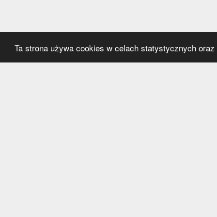
Ta strona używa cookies w celach statystycznych oraz p
Kategorie
Serwi
Transfery
O nas
Polska
Współ
Anglia
Kontak
Hiszpania
Polityk
Niemcy
Włochy
Francja
Inne
Liga Mistrzów
Liga Europy