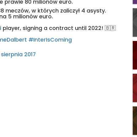
e prawie 80 milionów euro.
38 meczów, w których zaliczył 4 asysty.
na 5 milionów euro.
i
player, signing a contract until 2022! 🇧🇷
eDalbert
#InterIsComing
 sierpnia 2017