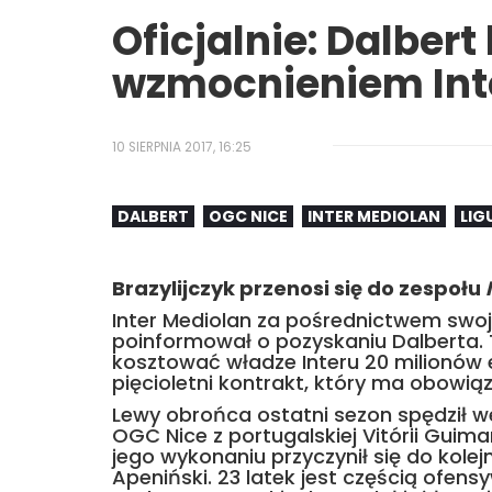
Oficjalnie: Dalber
wzmocnieniem Int
10 SIERPNIA 2017, 16:25
DALBERT
OGC NICE
INTER MEDIOLAN
LIGU
Brazylijczyk przenosi się do zespołu
Inter Mediolan za pośrednictwem swojej
poinformował o pozyskaniu Dalberta.
kosztować władze Interu 20 milionów 
pięcioletni kontrakt, który ma obowią
Lewy obrońca ostatni sezon spędził we
OGC Nice z portugalskiej Vitórii Guima
jego wykonaniu przyczynił się do kole
Apeniński. 23 latek jest częścią ofens