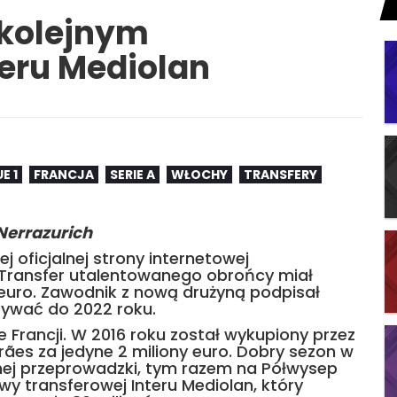
t kolejnym
eru Mediolan
E 1
FRANCJA
SERIE A
WŁOCHY
TRANSFERY
Nerrazurich
 oficjalnej strony internetowej
 Transfer utalentowanego obrońcy miał
euro. Zawodnik z nową drużyną podpisał
zywać do 2022 roku.
 Francji. W 2016 roku został wykupiony przez
rães za jedyne 2 miliony euro. Dobry sezon w
jnej przeprowadzki, tym razem na Półwysep
ywy transferowej Interu Mediolan, który