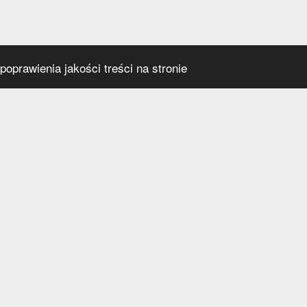
oprawienia jakości treści na stronie
s
Social media
praca
t
a prywatności