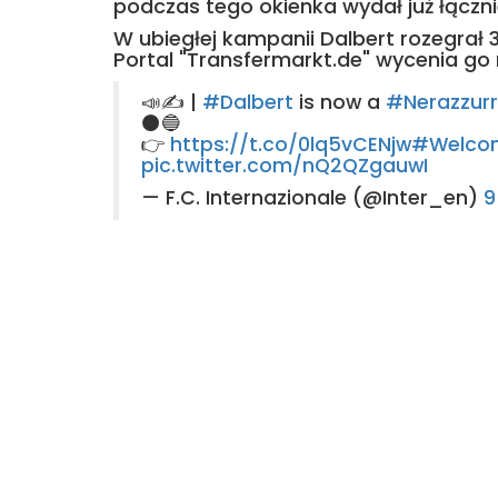
podczas tego okienka wydał już łączni
W ubiegłej kampanii Dalbert rozegrał 
Portal "Transfermarkt.de" wycenia go 
📣✍️ |
#Dalbert
is now a
#Nerazzurr
⚫️🔵
👉
https://t.co/0lq5vCENjw
#Welcom
pic.twitter.com/nQ2QZgauwI
— F.C. Internazionale (@Inter_en)
9