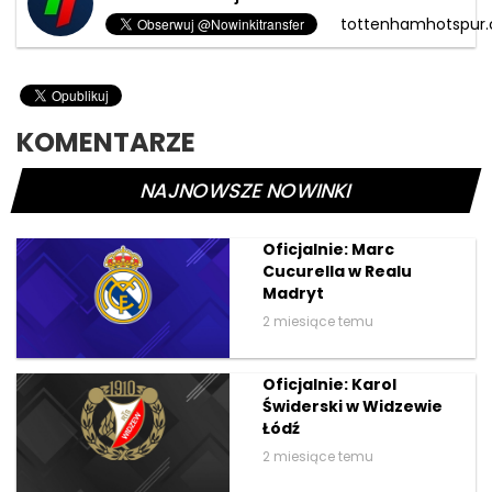
tottenhamhotspur
KOMENTARZE
NAJNOWSZE NOWINKI
Oficjalnie: Marc
Cucurella w Realu
Madryt
2 miesiące temu
Oficjalnie: Karol
Świderski w Widzewie
Łódź
2 miesiące temu