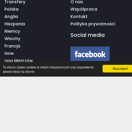
Transfery
O nas
Polska
Współpraca
Anglia
Kontakt
Hiszpania
Polityka prywatności
Niemcy
Social media
Włochy
Francja
Inne
Liga Mistrzów
Ta strona używa cookies w celach statystycznych oraz poprawienia
Liga Europy
Rozumiem!
jakości treści na stronie
Reprezentacje
Aplikacja mobilna