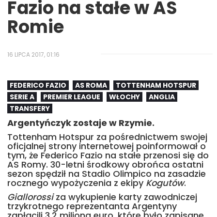
Fazio na stałe w AS
Romie
16 LIPCA 2017, 01:16
FEDERICO FAZIO
AS ROMA
TOTTENHAM HOTSPUR
SERIE A
PREMIER LEAGUE
WŁOCHY
ANGLIA
TRANSFERY
Argentyńczyk zostaje w Rzymie.
Tottenham Hotspur za pośrednictwem swojej
oficjalnej strony internetowej poinformował o
tym, że Federico Fazio na stałe przenosi się do
AS Romy. 30-letni środkowy obrońca ostatni
sezon spędził na Stadio Olimpico na zasadzie
rocznego wypożyczenia z ekipy
Kogutów
.
Giallorossi
za wykupienie karty zawodniczej
trzykrotnego reprezentanta Argentyny
zapłacili 3,2 miliona euro, które było zapisane